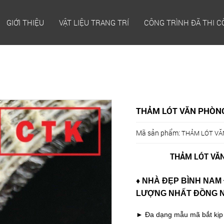
GIỚI THIỆU
VẬT LIỆU TRANG TRÍ
CÔNG TRÌNH ĐÃ THI 
THẢM LÓT VĂN PHÒN
Mã sản phẩm:
THẢM LÓT VĂ
THẢM LÓT VĂ
♦ NHÀ ĐẸP BÌNH NAM
LƯỢNG NHẤT ĐỒNG 
► Đa dạng mẫu mã bắt kịp