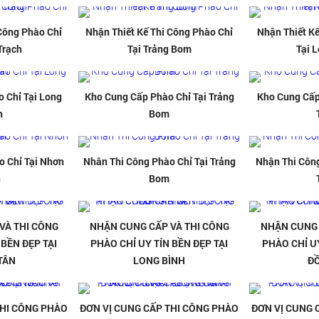
 Công Phào Chỉ
Nhận Thiết Kế Thi Công Phào Chỉ
Nhận Thiết Kế
Trạch
Tại Trảng Bom
Tại 
 Chỉ Tại Long
Kho Cung Cấp Phào Chỉ Tại Trảng
Kho Cung Cấp
h
Bom
o Chỉ Tại Nhơn
Nhân Thi Công Phào Chỉ Tại Trảng
Nhận Thi Công
h
Bom
VÀ THI CÔNG
NHẬN CUNG CẤP VÀ THI CÔNG
NHẬN CUNG 
 BỀN ĐẸP TẠI
PHÀO CHỈ UY TÍN BỀN ĐẸP TẠI
PHÀO CHỈ UY
TÂN
LONG BÌNH
Đ
THI CÔNG PHÀO
ĐƠN VỊ CUNG CẤP THI CÔNG PHÀO
ĐƠN VỊ CUNG 