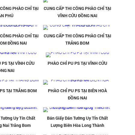
 CÔNG PHÀO CHỈ TẠI
CUNG CẤP THI CÔNG PHÀO CHỈ TẠI
ÂN PHÚ
VĨNH CỬU ĐỒNG NAI
 CÔNG PHÀO CHỈ TẠI
CUNG CẤP THI CÔNG PHÀO CHỈ TẠI
BOM ĐỒNG NAI
TRẢNG BOM
 PS TẠI VĨNH CỬU
PHÀO CHỈ PU PS TẠI VĨNH CỬU
ỒNG NAI
 PS TẠI TRẢNG BOM
PHÀO CHỈ PU PS TẠI BIÊN HOÀ
ĐỒNG NAI
 Tường Uy Tín Chất
Bán Giấy Dán Tường Uy TÍn Chất
g Nai Trảng Bom
Lượng Biên Hòa Long Thành