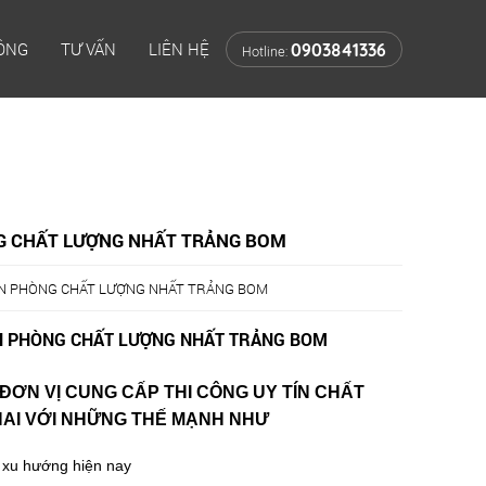
CÔNG
TƯ VẤN
LIÊN HỆ
0903841336
Hotline:
G CHẤT LƯỢNG NHẤT TRẢNG BOM
N PHÒNG CHẤT LƯỢNG NHẤT TRẢNG BOM
N PHÒNG CHẤT LƯỢNG NHẤT TRẢNG BOM
 ĐƠN VỊ CUNG CẤP THI CÔNG UY TÍN CHẤT
NAI
VỚI NHỮNG THẾ MẠNH NHƯ
 xu hướng hiện nay