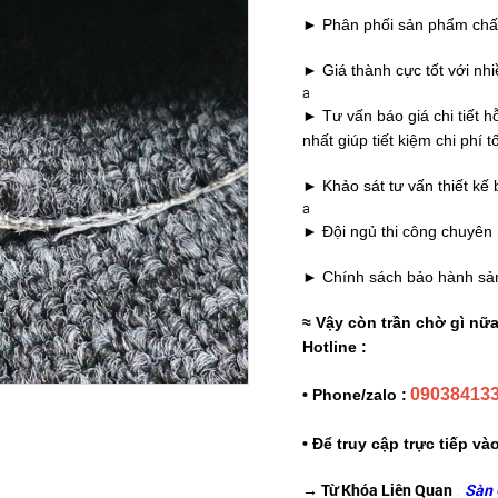
► Phân phối sản phẩm chất
► Giá thành cực tốt với nh
a
► Tư vấn báo giá chi tiết
nhất giúp tiết kiệm chi phí t
► Khảo sát tư vấn thiết kế b
a
► Đội ngủ thi công chuyên
► Chính sách bảo hành sả
≈ Vậy còn trần chờ gì nữ
Hotline :
09038413
• Phone/zalo :
• Để truy cập trực tiếp v
→ Từ Khóa Liên Quan
:
Sàn 