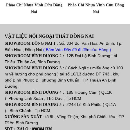
Phào Chỉ Nhựa Vĩnh Cửu Đồng
Phào Chỉ Nhựa Vĩnh Cửu Đồng
Nai
Nai
VẬT LIỆU NỘI NGOẠI THẤT ĐỒNG NAI
Số. 334 Bùi Văn Hòa, An Bình, Tp.
SHOWROOM ĐỒNG NAI 1 :
Biên Hòa , Đồng Nai
( Bấm Vào Đây để đi đến cửa Hàng )
12B Đại Lộ Bình Dương Lái
SHOWROOM BÌNH DƯƠNG 2 :
Thiêu. Thuận An, Bình Dương
( Cách Ngã tư miếu ông cù 100
SHOWROOM BÌNH DƯƠNG 3 :
m về hướng chợ phú phong ) tại số 16/13 đường DT 743 , khu
phố Bình Phước B , phường Bình Chuẩn , TP Thuận An Bình
Dương
.
185 HOàng Cầm ( QL1K
SHOWROOM BÌNH DƯƠNG 4 :
) Phường Linh Xuân , Thủ Đức , Tp HCM
2248 Lê Khả Phiêu ( QL1A
SHOWROOM BÌNH DƯƠNG 5 :
) Bình Chánh . Tp HCM
: tổ 9b, Vũng Thiện, Khu phố Chiêu liêu , TP
XƯỞNG SÀN XUẤT
Dĩ An Bình Dương.
:
SDT + ZALO
0903841336