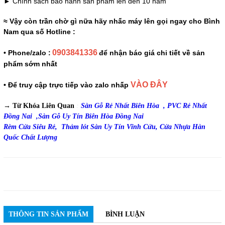
► Chính sách bảo hành sản phẩm lên đến 10 năm
≈ Vậy còn trần chờ gì nữa hãy nhấc máy lên gọi ngay cho Bình
Nam qua số Hotline :
0903841336
• Phone/zalo :
để nhận báo giá chi tiết về sản
phẩm sớm nhất
VÀO ĐÂY
• Để truy cập trực tiếp vào zalo nhấp
→ Từ Khóa Liên Quan
:
Sàn Gỗ Rẻ Nhất Biên Hòa ,
PVC Rẻ Nhất
Đồng Nai ,
Sàn Gỗ Uy Tín Biên Hòa Đồng Nai
Rèm Cửa Siêu Rẻ,
Thảm lót Sàn Uy Tín Vĩnh Cửu,
Cửa Nhựa Hàn
Quốc Chất Lượng
THÔNG TIN SẢN PHẨM
BÌNH LUẬN