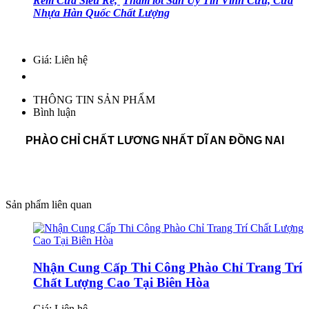
Rèm Cửa Siêu Rẻ,
Thảm lót Sàn Uy Tín Vĩnh Cửu,
Cửa
Nhựa Hàn Quốc Chất Lượng
Giá: Liên hệ
THÔNG TIN SẢN PHẨM
Bình luận
PHÀO CHỈ CHẤT LƯƠNG NHẤT DĨ AN ĐỒNG NAI
Sản phẩm liên quan
Nhận Cung Cấp Thi Công Phào Chỉ Trang Trí
Chất Lượng Cao Tại Biên Hòa
Giá:
Liên hệ