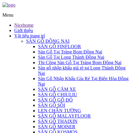
Menu
Nicehome
Giới thiệu
Vật liệu trang trí
SÀN GỖ ĐỒNG NAI
SÀN GỖ FINFLOOR
Sàn Gỗ Tại Trảng Bom Đồng Nai
Sàn Gỗ Tại Long Thành Đồng Nai
Thi Công Sàn Gỗ Tại Trảng Bom Đồng Nai
Sàn gỗ nhập khẩu giá rẻ tại Long Thành Đồng
Nai
Sàn Gỗ Nhập Khẩu Gía Rẻ Tại Biên Hòa Đồng
Nai
SÀN GỖ CĂM XE
SÀN GỖ CHIULIU
SÀN GỖ GÕ ĐỎ
SÀN GỖ SỒI
LEN CHÂN TƯỜNG
SÀN GỖ MALAYFLOOR
SÀN GỖ THAIXIN
SÀN GỖ MOISER
SÀN GỖ KOSMOS