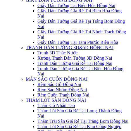
GIẤY DÁN TƯỜNG ĐỒNG NAI
Giấy Dán Tường Tại Biên Hòa Đồng Nai
Giấy Dán Tường Giá Rẻ Tại Biên Hòa Đồng
Nai
Giấy Dán Tường Giá Rẻ Tại Trảng Bom Đồng
Nai
Giấy Dán Tường Giá Rẻ Tại Nhơn Trạch Đồng
Nai
Giấy Dán Tường Tại Tam Phước Biên Hòa
TRANH DÁN TƯỜNG 3D&5D ĐỒNG NAI
Tranh 3D Thác Nước
Xưởng Tranh Dán Tường 3D Đồng Nai
Tranh Dán Tường Giá Rẻ Tại Đồng Nai
Tranh Dán Tường Giá Rẻ Tại Biên Hòa Đồng
Nai
MÀN SÁO CUỐN ĐỒNG NAI
Rèm Sáo Gỗ Đồng Nai
Rèm Sáo Nhôm Đồng Nai
Rèm Cuốn Tranh Đồng Nai
THẢM LÓT SÀN ĐỒNG NAI
Thảm Cỏ Nhân Tạo
Thảm Lót Sàn Giá Rẻ Tại Long Thành Đồng
Nai
Thảm Trãi Sàn Giá Rẻ Tại Trảng Bom Đồng Nai
Thảm Lót Sàn Giá Rẻ Tại Khu Công Nghiệp