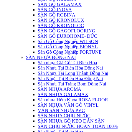
SÀN GỖ GALAMAX
SÀN GỖ INOVA
SÀN GỖ ROBINA
SÀN GỖ KRONOLUX
SÀN GỖ KRONOLOC
SÀN GỖ GAGOFLOORING
SÀN GỖ EUROHOME- ĐỨC
Sàn Gỗ Công Nghiệp WILSON
Sàn Gỗ Công Nghiệp BIONYL
Sàn Gỗ Công Nghiệp FORTUNE
SÀN NHỰA ĐỒNG NAI
Sàn nhựa Giả Gỗ Tại Biên Hòa
Sàn Nhựa Tại Biên Hòa Đồng Nai
Sàn Nhựa Tại Long Thành Đồng Nai
Sàn Nhựa Tại Biên Hòa Đồng Nai
Sàn Nhựa Tại Trảng Bom Đồng Nai
SÀN NHỰA AROMA
SÀN NHỰA GALAMAX
Sàn nhựa Hèm Khóa ROSA FLOOR
SÀN NHỰA VÂN GỖ VINYL
VÁN SÀN NHỰA PVC
SÀN NHỰA CHỊU NƯỚC
SÀN NHỰA GỖ KEO DÁN SẴN
SÀN CHỊU NƯỚC HOÀN TOÀN 100%
Sàn Nhựa Tại Biên Hòa