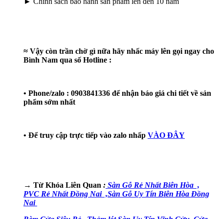
► Chính sách bảo hành sản phẩm lên đến 10 năm
≈ Vậy còn trần chờ gì nữa hãy nhấc máy lên gọi ngay cho
Bình Nam qua số Hotline :
• Phone/zalo :
0903841336
để nhận báo giá chi tiết về sản
phẩm sớm nhất
• Để truy cập trực tiếp vào zalo nhấp
VÀO ĐÂY
→ Từ Khóa Liên Quan
:
Sàn Gỗ Rẻ Nhất Biên Hòa ,
PVC Rẻ Nhất Đồng Nai ,
Sàn Gỗ Uy Tín Biên Hòa Đồng
Nai