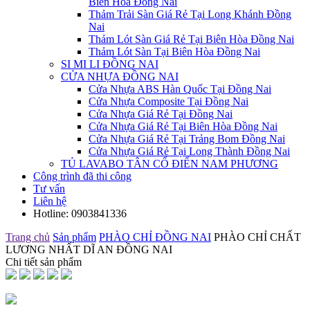
Biên Hòa Đồng Nai
Thảm Trải Sàn Giá Rẻ Tại Long Khánh Đồng
Nai
Thảm Lót Sàn Giá Rẻ Tại Biên Hòa Đồng Nai
Thảm Lót Sàn Tại Biên Hòa Đồng Nai
SI MI LI ĐỒNG NAI
CỬA NHỰA ĐỒNG NAI
Cửa Nhựa ABS Hàn Quốc Tại Đồng Nai
Cửa Nhựa Composite Tại Đồng Nai
Cửa Nhựa Giá Rẻ Tại Đồng Nai
Cửa Nhựa Giá Rẻ Tại Biên Hòa Đồng Nai
Cửa Nhựa Giá Rẻ Tại Trảng Bom Đồng Nai
Cửa Nhựa Giá Rẻ Tại Long Thành Đồng Nai
TỦ LAVABO TÂN CỔ ĐIỂN NAM PHƯƠNG
Công trình đã thi công
Tư vấn
Liên hệ
Hotline:
0903841336
Trang chủ
Sản phẩm
PHÀO CHỈ ĐỒNG NAI
PHÀO CHỈ CHẤT
LƯƠNG NHẤT DĨ AN ĐỒNG NAI
Chi tiết sản phẩm