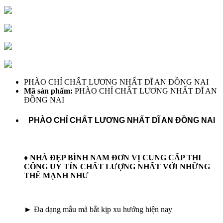
PHÀO CHỈ CHẤT LƯƠNG NHẤT DĨ AN ĐỒNG NAI
Mã sản phẩm:
PHÀO CHỈ CHẤT LƯƠNG NHẤT DĨ AN
ĐỒNG NAI
PHÀO CHỈ CHẤT LƯƠNG NHẤT DĨ AN ĐỒNG NAI
♦ NHÀ ĐẸP BÌNH NAM ĐƠN VỊ CUNG CẤP THI
CÔNG UY TÍN CHẤT LƯỢNG NHẤT VỚI NHỮNG
THẾ MẠNH NHƯ
► Đa dạng mẫu mã bắt kịp xu hướng hiện nay