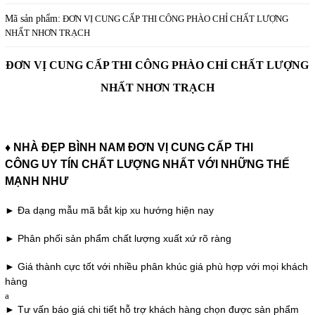
Mã sản phẩm:
ĐƠN VỊ CUNG CẤP THI CÔNG PHÀO CHỈ CHẤT LƯỢNG
NHẤT NHƠN TRẠCH
ĐƠN VỊ CUNG CẤP THI CÔNG PHÀO CHỈ CHẤT LƯỢNG
NHẤT NHƠN TRẠCH
♦ NHÀ ĐẸP BÌNH NAM ĐƠN VỊ CUNG CẤP THI
CÔNG UY TÍN CHẤT LƯỢNG NHẤT
VỚI NHỮNG THẾ
MẠNH NHƯ
► Đa dạng mẫu mã bắt kịp xu hướng hiện nay
► Phân phối sản phẩm chất lượng xuất xứ rõ ràng
► Giá thành cực tốt với nhiều phân khúc giá phù hợp với mọi khách
hàng
a
► Tư vấn báo giá chi tiết hỗ trợ khách hàng chọn được sản phẩm