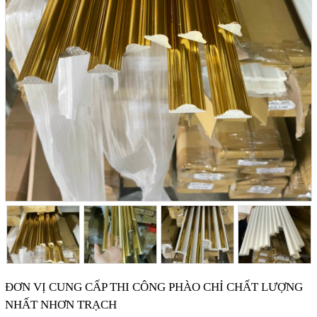
ĐƠN VỊ CUNG CẤP THI CÔNG PHÀO CHỈ CHẤT LƯỢNG
NHẤT NHƠN TRẠCH