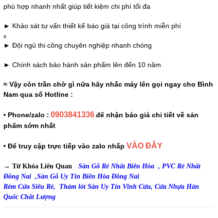
phù hợp nhanh nhất giúp tiết kiệm chi phí tối đa
► Khảo sát tư vấn thiết kế báo giá tại công trình miễn phí
a
► Đội ngủ thi công chuyên nghiệp nhanh chóng
► Chính sách bảo hành sản phẩm lên đến 10 năm
≈ Vậy còn trần chờ gì nữa hãy nhấc máy lên gọi ngay cho Bình
Nam qua số Hotline :
0903841336
• Phone/zalo :
để nhận báo giá chi tiết về sản
phẩm sớm nhất
VÀO ĐÂY
• Để truy cập trực tiếp vào zalo nhấp
→ Từ Khóa Liên Quan
:
Sàn Gỗ Rẻ Nhất Biên Hòa ,
PVC Rẻ Nhất
Đồng Nai ,
Sàn Gỗ Uy Tín Biên Hòa Đồng Nai
Rèm Cửa Siêu Rẻ,
Thảm lót Sàn Uy Tín Vĩnh Cửu,
Cửa Nhựa Hàn
Quốc Chất Lượng