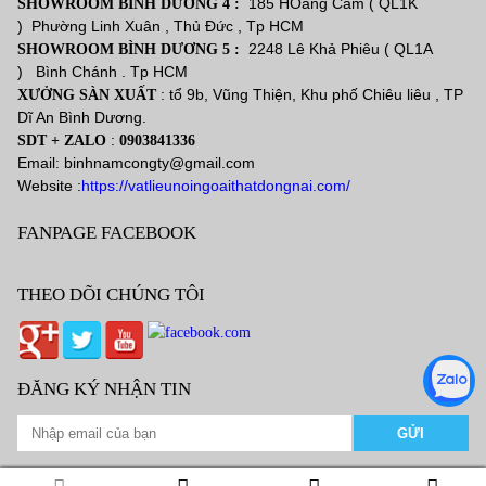
185 HOàng Cầm ( QL1K
SHOWROOM BÌNH DƯƠNG 4 :
) Phường Linh Xuân , Thủ Đức , Tp HCM
2248 Lê Khả Phiêu ( QL1A
SHOWROOM BÌNH DƯƠNG 5 :
) Bình Chánh . Tp HCM
: tổ 9b, Vũng Thiện, Khu phố Chiêu liêu , TP
XƯỞNG SÀN XUẤT
Dĩ An Bình Dương.
:
SDT + ZALO
0903841336
Email: binhnamcongty@gmail.com
Website :
https://vatlieunoingoaithatdongnai.com/
FANPAGE FACEBOOK
THEO DÕI CHÚNG TÔI
ĐĂNG KÝ NHẬN TIN