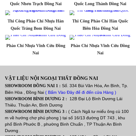
Quốc Nhơn Trạch Đồng Nai
Quốc Long Thành Đồng Nai
Thi Công Phào Chỉ Nhựa Hàn
Thi Công Phào Chỉ Hàn Quốc
Quốc Trảng Bom Đồng Nai
Biên Hòa Đồng Nai
Phào Chỉ Nhựa Vĩnh Cửu Đồng
Phào Chỉ Nhựa Vĩnh Cửu Đồng
Nai
Nai
VẬT LIỆU NỘI NGOẠI THẤT ĐỒNG NAI
Số. 334 Bùi Văn Hòa, An Bình, Tp.
SHOWROOM ĐỒNG NAI 1 :
Biên Hòa , Đồng Nai
( Bấm Vào Đây để đi đến cửa Hàng )
12B Đại Lộ Bình Dương Lái
SHOWROOM BÌNH DƯƠNG 2 :
Thiêu. Thuận An, Bình Dương
( Cách Ngã tư miếu ông cù 100
SHOWROOM BÌNH DƯƠNG 3 :
m về hướng chợ phú phong ) tại số 16/13 đường DT 743 , khu
phố Bình Phước B , phường Bình Chuẩn , TP Thuận An Bình
Dương
.