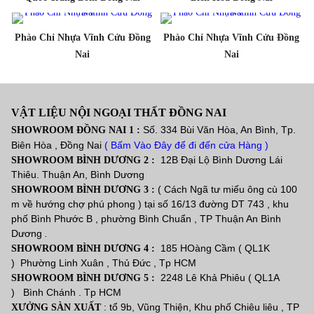
Phào Chỉ Nhựa Vĩnh Cửu Đồng
Phào Chỉ Nhựa Vĩnh Cửu Đồng
Nai
Nai
VẬT LIỆU NỘI NGOẠI THẤT ĐỒNG NAI
Số. 334 Bùi Văn Hòa, An Bình, Tp.
SHOWROOM ĐỒNG NAI 1 :
Biên Hòa , Đồng Nai
( Bấm Vào Đây để đi đến cửa Hàng )
12B Đại Lộ Bình Dương Lái
SHOWROOM BÌNH DƯƠNG 2 :
Thiêu. Thuận An, Bình Dương
( Cách Ngã tư miếu ông cù 100
SHOWROOM BÌNH DƯƠNG 3 :
m về hướng chợ phú phong ) tại số 16/13 đường DT 743 , khu
phố Bình Phước B , phường Bình Chuẩn , TP Thuận An Bình
Dương
.
185 HOàng Cầm ( QL1K
SHOWROOM BÌNH DƯƠNG 4 :
) Phường Linh Xuân , Thủ Đức , Tp HCM
2248 Lê Khả Phiêu ( QL1A
SHOWROOM BÌNH DƯƠNG 5 :
) Bình Chánh . Tp HCM
: tổ 9b, Vũng Thiện, Khu phố Chiêu liêu , TP
XƯỞNG SÀN XUẤT