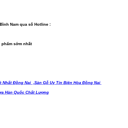
Bình Nam qua số Hotline :
ản phẩm sớm nhất
 Nhất Đồng Nai ,
Sàn Gỗ Uy Tín Biên Hòa Đồng Nai
ựa Hàn Quốc Chất Lượng