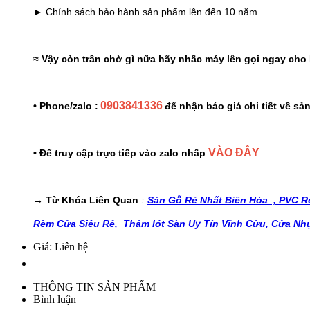
► Chính sách bảo hành sản phẩm lên đến 10 năm
≈ Vậy còn trần chờ gì nữa hãy nhấc máy lên gọi ngay cho 
0903841336
• Phone/zalo :
để nhận báo giá chi tiết về s
VÀO ĐÂY
• Để truy cập trực tiếp vào zalo nhấp
→ Từ Khóa Liên Quan
:
Sàn Gỗ Rẻ Nhất Biên Hòa ,
PVC Rẻ
Rèm Cửa Siêu Rẻ,
Thảm lót Sàn Uy Tín Vĩnh Cửu,
Cửa Nh
Giá: Liên hệ
THÔNG TIN SẢN PHẨM
Bình luận