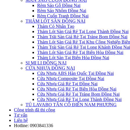
MÀN SÁO CUỐN ĐỒNG NAI
Rèm Sáo Gỗ Đồng Nai
Rèm Sáo Nhôm Đồng Nai
Rèm Cuốn Tranh Đồng Nai
THẢM LÓT SÀN ĐỒNG NAI
Thảm Cỏ Nhân Tạo
Thảm Lót Sàn Giá Rẻ Tại Long Thành Đồng Nai
Thảm Trãi Sàn Giá Rẻ Tại Trảng Bom Đồng Nai
Thảm Lót Sàn Giá Rẻ Tại Khu Công Nghiệp Biê
Thảm Trải Sàn Giá Rẻ Tại Long Khánh Đồng Nai
Thảm Lót Sàn Giá Rẻ Tại Biên Hòa Đồng Nai
Thảm Lót Sàn Tại Biên Hòa Đồng Nai
SI MI LI ĐỒNG NAI
CỬA NHỰA ĐỒNG NAI
Cửa Nhựa ABS Hàn Quốc Tại Đồng Nai
Cửa Nhựa Composite Tại Đồng Nai
Cửa Nhựa Giá Rẻ Tại Đồng Nai
Cửa Nhựa Giá Rẻ Tại Biên Hòa Đồng Nai
Cửa Nhựa Giá Rẻ Tại Trảng Bom Đồng Nai
Cửa Nhựa Giá Rẻ Tại Long Thành Đồng Nai
TỦ LAVABO TÂN CỔ ĐIỂN NAM PHƯƠNG
Công trình đã thi công
Tư vấn
Liên hệ
Hotline:
0903841336