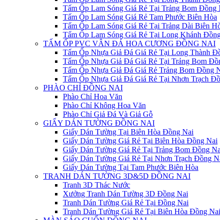
Tấm Ốp Lam Sóng Giá Rẻ Tại Trảng Bom Đồng 
Tấm Ốp Lam Sóng Giá Rẻ Tam Phước Biên Hòa
Tấm Ốp Lam Sóng Giá Rẻ Tại Trảng Dài Biên H
Tấm Ốp Lam Sóng Giá Rẻ Tại Long Khánh Đồng
TẤM ỐP PVC VÂN ĐÁ HOA CƯƠNG ĐỒNG NAI
Tấm Ốp Nhựa Giả Đá Giá Rẻ Tại Long Thành Đ
Tấm Ốp Nhựa Giả Đá Giá Rẻ Tại Trảng Bom Đồ
Tấm Ốp Nhựa Giả Đá Giá Rẻ Trảng Bom Đồng N
Tấm Ốp Nhựa Giả Đá Giá Rẻ Tại Nhơn Trạch Đồ
PHÀO CHỈ ĐỒNG NAI
Phào Chỉ Hoa Văn
Phào Chỉ Không Hoa Văn
Phào Chỉ Giả Đá Và Giả Gỗ
GIẤY DÁN TƯỜNG ĐỒNG NAI
Giấy Dán Tường Tại Biên Hòa Đồng Nai
Giấy Dán Tường Giá Rẻ Tại Biên Hòa Đồng Nai
Giấy Dán Tường Giá Rẻ Tại Trảng Bom Đồng Na
Giấy Dán Tường Giá Rẻ Tại Nhơn Trạch Đồng N
Giấy Dán Tường Tại Tam Phước Biên Hòa
TRANH DÁN TƯỜNG 3D&5D ĐỒNG NAI
Tranh 3D Thác Nước
Xưởng Tranh Dán Tường 3D Đồng Nai
Tranh Dán Tường Giá Rẻ Tại Đồng Nai
Tranh Dán Tường Giá Rẻ Tại Biên Hòa Đồng Na