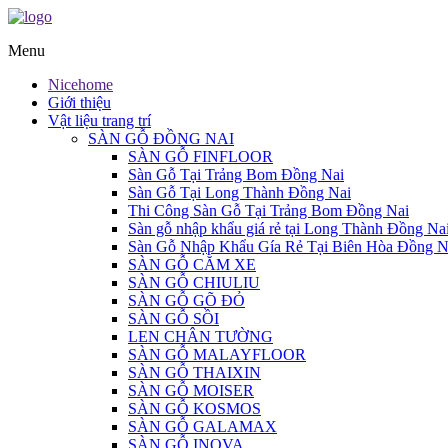
Menu
Nicehome
Giới thiệu
Vật liệu trang trí
SÀN GỖ ĐỒNG NAI
SÀN GỖ FINFLOOR
Sàn Gỗ Tại Trảng Bom Đồng Nai
Sàn Gỗ Tại Long Thành Đồng Nai
Thi Công Sàn Gỗ Tại Trảng Bom Đồng Nai
Sàn gỗ nhập khẩu giá rẻ tại Long Thành Đồng Na
Sàn Gỗ Nhập Khẩu Gía Rẻ Tại Biên Hòa Đồng N
SÀN GỖ CĂM XE
SÀN GỖ CHIULIU
SÀN GỖ GÕ ĐỎ
SÀN GỖ SỒI
LEN CHÂN TƯỜNG
SÀN GỖ MALAYFLOOR
SÀN GỖ THAIXIN
SÀN GỖ MOISER
SÀN GỖ KOSMOS
SÀN GỖ GALAMAX
SÀN GỖ INOVA