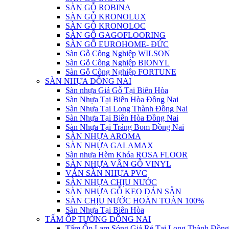
SÀN GỖ ROBINA
SÀN GỖ KRONOLUX
SÀN GỖ KRONOLOC
SÀN GỖ GAGOFLOORING
SÀN GỖ EUROHOME- ĐỨC
Sàn Gỗ Công Nghiệp WILSON
Sàn Gỗ Công Nghiệp BIONYL
Sàn Gỗ Công Nghiệp FORTUNE
SÀN NHỰA ĐỒNG NAI
Sàn nhựa Giả Gỗ Tại Biên Hòa
Sàn Nhựa Tại Biên Hòa Đồng Nai
Sàn Nhựa Tại Long Thành Đồng Nai
Sàn Nhựa Tại Biên Hòa Đồng Nai
Sàn Nhựa Tại Trảng Bom Đồng Nai
SÀN NHỰA AROMA
SÀN NHỰA GALAMAX
Sàn nhựa Hèm Khóa ROSA FLOOR
SÀN NHỰA VÂN GỖ VINYL
VÁN SÀN NHỰA PVC
SÀN NHỰA CHỊU NƯỚC
SÀN NHỰA GỖ KEO DÁN SẴN
SÀN CHỊU NƯỚC HOÀN TOÀN 100%
Sàn Nhựa Tại Biên Hòa
TẤM ỐP TƯỜNG ĐỒNG NAI
Tấm Ốp Lam Sóng Giá Rẻ Tại Long Thành Đồng