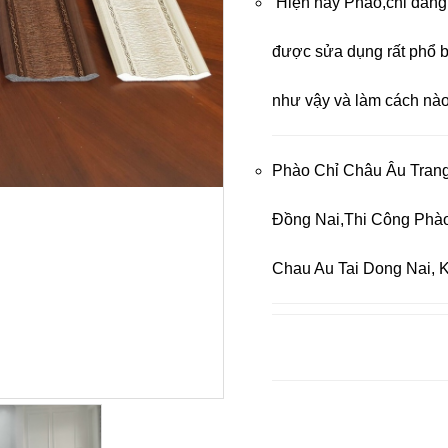
Hiện nay Phào,chỉ đang l
được sửa dụng rất phổ b
như vậy và làm cách nào
Phào Chỉ Châu Âu Trang
Đồng Nai,Thi Công Phào
Chau Au Tai Dong Nai, 