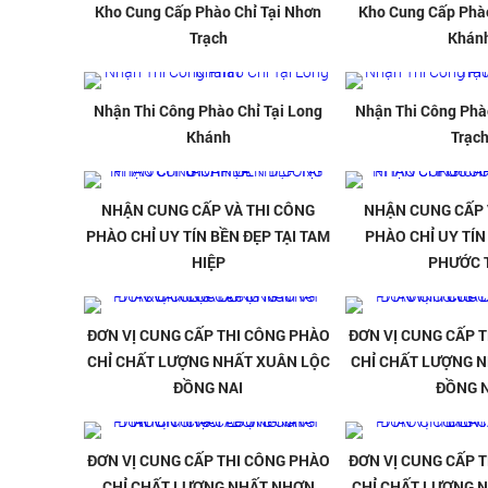
Kho Cung Cấp Phào Chỉ Tại Nhơn
Kho Cung Cấp Phào
Trạch
Khán
Nhận Thi Công Phào Chỉ Tại Long
Nhận Thi Công Phà
Khánh
Trạc
NHẬN CUNG CẤP VÀ THI CÔNG
NHẬN CUNG CẤP 
PHÀO CHỈ UY TÍN BỀN ĐẸP TẠI TAM
PHÀO CHỈ UY TÍN
HIỆP
PHƯỚC 
ĐƠN VỊ CUNG CẤP THI CÔNG PHÀO
ĐƠN VỊ CUNG CẤP 
CHỈ CHẤT LƯỢNG NHẤT XUÂN LỘC
CHỈ CHẤT LƯỢNG N
ĐỒNG NAI
ĐỒNG N
ĐƠN VỊ CUNG CẤP THI CÔNG PHÀO
ĐƠN VỊ CUNG CẤP 
CHỈ CHẤT LƯỢNG NHẤT NHƠN
CHỈ CHẤT LƯỢNG N