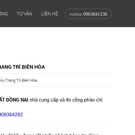
CÔNG
TƯ VẤN
LIÊN HỆ
0903841336
Hotline:
RANG TRÍ BIÊN HÒA
Âu Trang Trí Biên Hòa
HẤT ĐỒNG NAI
nhà cung cấp và thi công phào chỉ
908364282