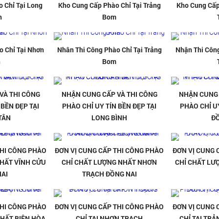
 Chỉ Tại Long
Kho Cung Cấp Phào Chỉ Tại Trảng
Kho Cung Cấp
h
Bom
o Chỉ Tại Nhơn
Nhân Thi Công Phào Chỉ Tại Trảng
Nhận Thi Công
h
Bom
VÀ THI CÔNG
NHẬN CUNG CẤP VÀ THI CÔNG
NHẬN CUNG 
 BỀN ĐẸP TẠI
PHÀO CHỈ UY TÍN BỀN ĐẸP TẠI
PHÀO CHỈ UY
TÂN
LONG BÌNH
Đ
THI CÔNG PHÀO
ĐƠN VỊ CUNG CẤP THI CÔNG PHÀO
ĐƠN VỊ CUNG 
HẤT VĨNH CỬU
CHỈ CHẤT LƯỢNG NHẤT NHƠN
CHỈ CHẤT LƯ
AI
TRẠCH ĐỒNG NAI
THI CÔNG PHÀO
ĐƠN VỊ CUNG CẤP THI CÔNG PHÀO
ĐƠN VỊ CUNG 
HẤT BIÊN HÒA
CHỈ TẠI NHƠN TRẠCH
CHỈ TẠI TR