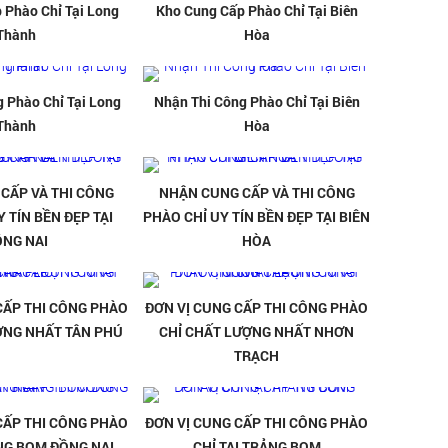
 Phào Chỉ Tại Long
Kho Cung Cấp Phào Chỉ Tại Biên
Thành
Hòa
 Phào Chỉ Tại Long
Nhận Thi Công Phào Chỉ Tại Biên
Thành
Hòa
CẤP VÀ THI CÔNG
NHẬN CUNG CẤP VÀ THI CÔNG
 TÍN BỀN ĐẸP TẠI
PHÀO CHỈ UY TÍN BỀN ĐẸP TẠI BIÊN
ỒNG NAI
HÒA
CẤP THI CÔNG PHÀO
ĐƠN VỊ CUNG CẤP THI CÔNG PHÀO
ỢNG NHẤT TÂN PHÚ
CHỈ CHẤT LƯỢNG NHẤT NHƠN
TRẠCH
CẤP THI CÔNG PHÀO
ĐƠN VỊ CUNG CẤP THI CÔNG PHÀO
ẢNG BOM ĐỒNG NAI
CHỈ TẠI TRẢNG BOM