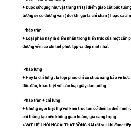
+ Được sử dụng như vật trang trí tại điểm giao cắt bức tườ
tường sẽ có đường vân ( đôi khi gọi là chỉ chân ) hoặc các 
Phào trần
+ Loại phào này là điểm nhấn trong kiến trúc của một căn p
đường viền có chi tiết phức tạp và đẹp mắt nhất
Phào lưng
+ Hay là chỉ lưng : là loại phào chỉ có chức năng bảo vệ bứ
độc đáo, khác biệt với các loại giấy dán tường
Phào trần + chỉ lưng
+ Những ngôi biệt thự với kiến trúc tân cổ điển là điển hìn
chỉ thẳng tạo nên không gian hoàng gia sang trọng
>
VẬT LIỆU NỘI NGOẠI THẤT ĐỒNG NAI
rất vui khi được ti