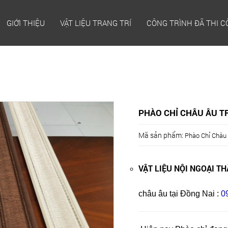
GIỚI THIỆU
VẬT LIỆU TRANG TRÍ
CÔNG TRÌNH ĐÃ THI 
PHÀO CHỈ CHÂU ÂU T
Mã sản phẩm:
Phào Chỉ Châu 
VẬT LIỆU NỘI NGOẠI T
châu âu tại Đồng Nai :
0