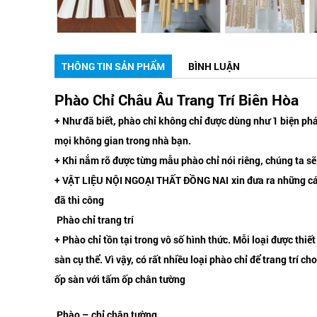
THÔNG TIN SẢN PHẨM
BÌNH LUẬN
Phào Chỉ Châu Âu Trang Trí Biên Hòa
+ Như đã biết, phào chỉ không chỉ được dùng như 1 biện phá
mọi không gian trong nhà bạn.
+ Khi nắm rõ được từng mẫu phào chỉ nói riêng, chúng ta sẽ
+
VẬT LIỆU NỘI NGOẠI THẤT ĐỒNG NAI
xin đưa ra những cá
đã thi công
Phào chỉ trang trí
+ Phào chỉ tồn tại trong vô số hình thức. Mỗi loại được thi
sàn cụ thể. Vì vậy, có rất nhiều loại phào chỉ để trang trí
ốp sàn với tấm ốp chân tường
Phào – chỉ chân tường