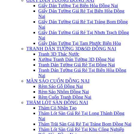
GIẤY DÁN TƯỜNG ĐỒNG NAI
Giấy Dán Tường Tại Biên Hòa Đồng Nai
Giấy Dán Tường Giá Rẻ Tại Biên Hòa Đồng
Nai
Giấy Dán Tường Giá Rẻ Tại Trảng Bom Đồng
Nai
Giấy Dán Tường Giá Rẻ Tại Nhơn Trạch Đồng
Nai
Giấy Dán Tường Tại Tam Phước Biên Hòa
TRANH DÁN TƯỜNG 3D&5D ĐỒNG NAI
Tranh 3D Thác Nước
Xưởng Tranh Dán Tường 3D Đồng Nai
Tranh Dán Tường Giá Rẻ Tại Đồng Nai
Tranh Dán Tường Giá Rẻ Tại Biên Hòa Đồng
Nai
MÀN SÁO CUỐN ĐỒNG NAI
Rèm Sáo Gỗ Đồng Nai
Rèm Sáo Nhôm Đồng Nai
Rèm Cuốn Tranh Đồng Nai
THẢM LÓT SÀN ĐỒNG NAI
Thảm Cỏ Nhân Tạo
Thảm Lót Sàn Giá Rẻ Tại Long Thành Đồng
Nai
Thảm Trãi Sàn Giá Rẻ Tại Trảng Bom Đồng Nai
Thảm Lót Sàn Giá Rẻ Tại Khu Công Nghiệp