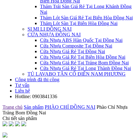
Biên Hòa Đồng Nai
Thảm Trải Sàn Giá Rẻ Tại Long Khánh Đồng
Nai
Thảm Lót Sàn Giá Rẻ Tại Biên Hòa Đồng Nai
Thảm Lót Sàn Tại Biên Hòa Đồng Nai
SI MI LI ĐỒNG NAI
CỬA NHỰA ĐỒNG NAI
Cửa Nhựa ABS Hàn Quốc Tại Đồng Nai
Cửa Nhựa Composite Tại Đồng Nai
Cửa Nhựa Giá Rẻ Tại Đồng Nai
Cửa Nhựa Giá Rẻ Tại Biên Hòa Đồng Nai
Cửa Nhựa Giá Rẻ Tại Trảng Bom Đồng Nai
Cửa Nhựa Giá Rẻ Tại Long Thành Đồng Nai
TỦ LAVABO TÂN CỔ ĐIỂN NAM PHƯƠNG
Công trình đã thi công
Tư vấn
Liên hệ
Hotline:
0903841336
Trang chủ
Sản phẩm
PHÀO CHỈ ĐỒNG NAI
Phào Chỉ Nhựa
Trảng Bom Đồng Nai
Chi tiết sản phẩm