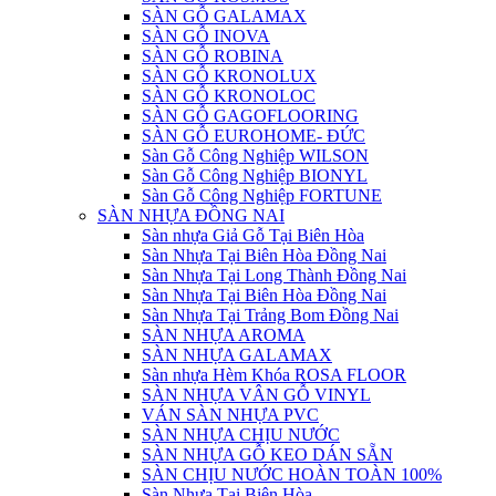
SÀN GỖ GALAMAX
SÀN GỖ INOVA
SÀN GỖ ROBINA
SÀN GỖ KRONOLUX
SÀN GỖ KRONOLOC
SÀN GỖ GAGOFLOORING
SÀN GỖ EUROHOME- ĐỨC
Sàn Gỗ Công Nghiệp WILSON
Sàn Gỗ Công Nghiệp BIONYL
Sàn Gỗ Công Nghiệp FORTUNE
SÀN NHỰA ĐỒNG NAI
Sàn nhựa Giả Gỗ Tại Biên Hòa
Sàn Nhựa Tại Biên Hòa Đồng Nai
Sàn Nhựa Tại Long Thành Đồng Nai
Sàn Nhựa Tại Biên Hòa Đồng Nai
Sàn Nhựa Tại Trảng Bom Đồng Nai
SÀN NHỰA AROMA
SÀN NHỰA GALAMAX
Sàn nhựa Hèm Khóa ROSA FLOOR
SÀN NHỰA VÂN GỖ VINYL
VÁN SÀN NHỰA PVC
SÀN NHỰA CHỊU NƯỚC
SÀN NHỰA GỖ KEO DÁN SẴN
SÀN CHỊU NƯỚC HOÀN TOÀN 100%
Sàn Nhựa Tại Biên Hòa