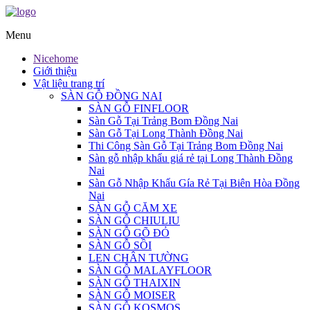
Menu
Nicehome
Giới thiệu
Vật liệu trang trí
SÀN GỖ ĐỒNG NAI
SÀN GỖ FINFLOOR
Sàn Gỗ Tại Trảng Bom Đồng Nai
Sàn Gỗ Tại Long Thành Đồng Nai
Thi Công Sàn Gỗ Tại Trảng Bom Đồng Nai
Sàn gỗ nhập khẩu giá rẻ tại Long Thành Đồng
Nai
Sàn Gỗ Nhập Khẩu Gía Rẻ Tại Biên Hòa Đồng
Nai
SÀN GỖ CĂM XE
SÀN GỖ CHIULIU
SÀN GỖ GÕ ĐỎ
SÀN GỖ SỒI
LEN CHÂN TƯỜNG
SÀN GỖ MALAYFLOOR
SÀN GỖ THAIXIN
SÀN GỖ MOISER
SÀN GỖ KOSMOS