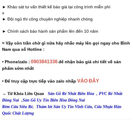
► Khảo sát tư vấn thiết kế báo giá tại công trình miễn phí
a
► Đội ngủ thi công chuyên nghiệp nhanh chóng
► Chính sách bảo hành sản phẩm lên đến 10 năm
≈ Vậy còn trần chờ gì nữa hãy nhấc máy lên gọi ngay cho Bình
Nam qua số Hotline :
0903841336
• Phone/zalo :
để nhận báo giá chi tiết về sản
phẩm sớm nhất
VÀO ĐÂY
• Để truy cập trực tiếp vào zalo nhấp
→ Từ Khóa Liên Quan
:
Sàn Gỗ Rẻ Nhất Biên Hòa ,
PVC Rẻ Nhất
Đồng Nai ,
Sàn Gỗ Uy Tín Biên Hòa Đồng Nai
Rèm Cửa Siêu Rẻ,
Thảm lót Sàn Uy Tín Vĩnh Cửu,
Cửa Nhựa Hàn
Quốc Chất Lượng