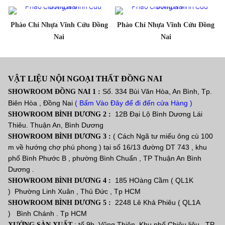
Phào Chỉ Nhựa Vĩnh Cửu Đồng
Phào Chỉ Nhựa Vĩnh Cửu Đồng
Nai
Nai
VẬT LIỆU NỘI NGOẠI THẤT ĐỒNG NAI
Số. 334 Bùi Văn Hòa, An Bình, Tp.
SHOWROOM ĐỒNG NAI 1 :
Biên Hòa , Đồng Nai
( Bấm Vào Đây để đi đến cửa Hàng )
12B Đại Lộ Bình Dương Lái
SHOWROOM BÌNH DƯƠNG 2 :
Thiêu. Thuận An, Bình Dương
( Cách Ngã tư miếu ông cù 100
SHOWROOM BÌNH DƯƠNG 3 :
m về hướng chợ phú phong ) tại số 16/13 đường DT 743 , khu
phố Bình Phước B , phường Bình Chuẩn , TP Thuận An Bình
Dương
.
185 HOàng Cầm ( QL1K
SHOWROOM BÌNH DƯƠNG 4 :
) Phường Linh Xuân , Thủ Đức , Tp HCM
2248 Lê Khả Phiêu ( QL1A
SHOWROOM BÌNH DƯƠNG 5 :
) Bình Chánh . Tp HCM
: tổ 9b, Vũng Thiện, Khu phố Chiêu liêu , TP
XƯỞNG SÀN XUẤT