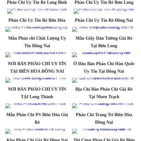
Phào Chỉ Uy Tín Rẻ Long Bình
Phào Chỉ Uy Tín Rẻ Bưu Long
Phào Chỉ Uy Tín Rẻ Bửu Hòa
Phào Chỉ Uy Tín Rẻ Đồng Nai
Mãu Phào chỉ Chất Lượng Uy
Mẫu Giấy Dán Tường Giá Rẻ
Tín Đồng Nai
Tại Bửu Long
NƠI BÁN PHÀO CHỈ UY TÍN
Ở Đâu Bán Phào Chỉ Hàn Quốc
TẠI BIÊN HÒA ĐỒNG NAI
Uy Tín Tại Đồng Nai
NƠI BÁN PHÀO CHỈ UY TÍN
Địa Chỉ Bán Phào Chỉ Giá Rẻ
TẠI Long Thành
Tại Nhơn Trạch
Mẫu Phào Chỉ PS Biên Hòa Giá
Phào Chỉ Trang Trí Biên Hòa
Rẻ
Đồng Nai
Kho Phào Chỉ Giá Rẻ Đồng Nai
Thi Công Phảo Chỉ Giá Rẻ Biên