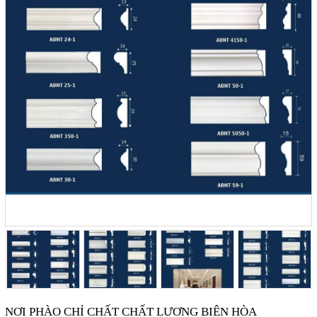
NƠI PHÀO CHỈ CHẤT CHẤT LƯƠNG BIÊN HÒA