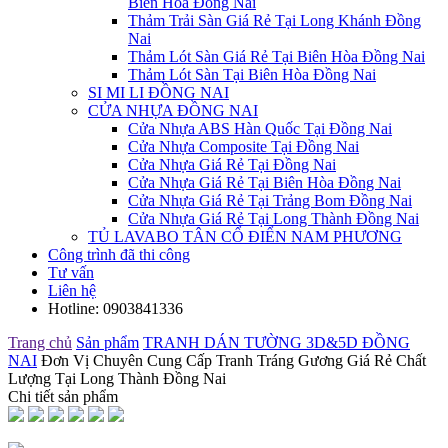
Biên Hòa Đồng Nai
Thảm Trải Sàn Giá Rẻ Tại Long Khánh Đồng
Nai
Thảm Lót Sàn Giá Rẻ Tại Biên Hòa Đồng Nai
Thảm Lót Sàn Tại Biên Hòa Đồng Nai
SI MI LI ĐỒNG NAI
CỬA NHỰA ĐỒNG NAI
Cửa Nhựa ABS Hàn Quốc Tại Đồng Nai
Cửa Nhựa Composite Tại Đồng Nai
Cửa Nhựa Giá Rẻ Tại Đồng Nai
Cửa Nhựa Giá Rẻ Tại Biên Hòa Đồng Nai
Cửa Nhựa Giá Rẻ Tại Trảng Bom Đồng Nai
Cửa Nhựa Giá Rẻ Tại Long Thành Đồng Nai
TỦ LAVABO TÂN CỔ ĐIỂN NAM PHƯƠNG
Công trình đã thi công
Tư vấn
Liên hệ
Hotline:
0903841336
Trang chủ
Sản phẩm
TRANH DÁN TƯỜNG 3D&5D ĐỒNG
NAI
Đơn Vị Chuyên Cung Cấp Tranh Tráng Gương Giá Rẻ Chất
Lượng Tại Long Thành Đồng Nai
Chi tiết sản phẩm