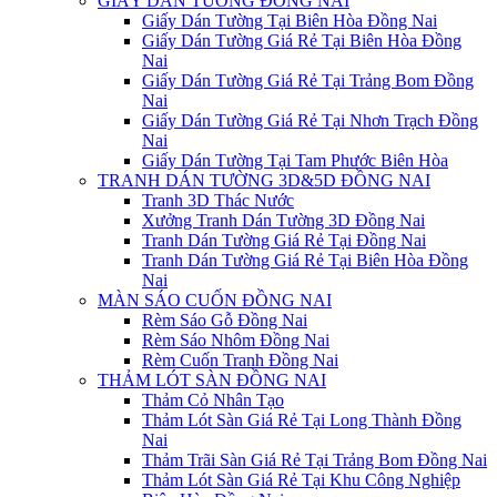
GIẤY DÁN TƯỜNG ĐỒNG NAI
Giấy Dán Tường Tại Biên Hòa Đồng Nai
Giấy Dán Tường Giá Rẻ Tại Biên Hòa Đồng
Nai
Giấy Dán Tường Giá Rẻ Tại Trảng Bom Đồng
Nai
Giấy Dán Tường Giá Rẻ Tại Nhơn Trạch Đồng
Nai
Giấy Dán Tường Tại Tam Phước Biên Hòa
TRANH DÁN TƯỜNG 3D&5D ĐỒNG NAI
Tranh 3D Thác Nước
Xưởng Tranh Dán Tường 3D Đồng Nai
Tranh Dán Tường Giá Rẻ Tại Đồng Nai
Tranh Dán Tường Giá Rẻ Tại Biên Hòa Đồng
Nai
MÀN SÁO CUỐN ĐỒNG NAI
Rèm Sáo Gỗ Đồng Nai
Rèm Sáo Nhôm Đồng Nai
Rèm Cuốn Tranh Đồng Nai
THẢM LÓT SÀN ĐỒNG NAI
Thảm Cỏ Nhân Tạo
Thảm Lót Sàn Giá Rẻ Tại Long Thành Đồng
Nai
Thảm Trãi Sàn Giá Rẻ Tại Trảng Bom Đồng Nai
Thảm Lót Sàn Giá Rẻ Tại Khu Công Nghiệp