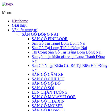
Menu
Nicehome
Giới thiệu
Vật liệu trang trí
SÀN GỖ ĐỒNG NAI
SÀN GỖ FINFLOOR
Sàn Gỗ Tại Trảng Bom Đồng Nai
Sàn Gỗ Tại Long Thành Đồng Nai
Thi Công Sàn Gỗ Tại Trảng Bom Đồng Nai
Sàn gỗ nhập khẩu giá rẻ tại Long Thành Đồng
Nai
Sàn Gỗ Nhập Khẩu Gía Rẻ Tại Biên Hòa Đồng
Nai
SÀN GỖ CĂM XE
SÀN GỖ CHIULIU
SÀN GỖ GÕ ĐỎ
SÀN GỖ SỒI
LEN CHÂN TƯỜNG
SÀN GỖ MALAYFLOOR
SÀN GỖ THAIXIN
SÀN GỖ MOISER
SÀN GỖ KOSMOS