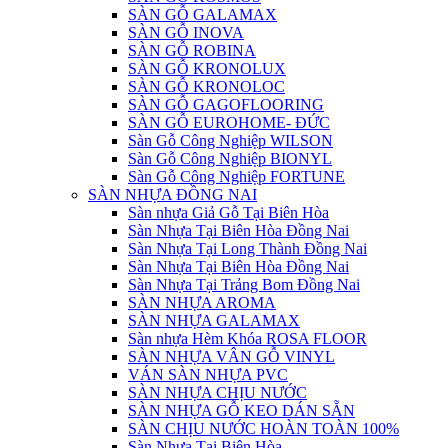
SÀN GỖ GALAMAX
SÀN GỖ INOVA
SÀN GỖ ROBINA
SÀN GỖ KRONOLUX
SÀN GỖ KRONOLOC
SÀN GỖ GAGOFLOORING
SÀN GỖ EUROHOME- ĐỨC
Sàn Gỗ Công Nghiệp WILSON
Sàn Gỗ Công Nghiệp BIONYL
Sàn Gỗ Công Nghiệp FORTUNE
SÀN NHỰA ĐỒNG NAI
Sàn nhựa Giả Gỗ Tại Biên Hòa
Sàn Nhựa Tại Biên Hòa Đồng Nai
Sàn Nhựa Tại Long Thành Đồng Nai
Sàn Nhựa Tại Biên Hòa Đồng Nai
Sàn Nhựa Tại Trảng Bom Đồng Nai
SÀN NHỰA AROMA
SÀN NHỰA GALAMAX
Sàn nhựa Hèm Khóa ROSA FLOOR
SÀN NHỰA VÂN GỖ VINYL
VÁN SÀN NHỰA PVC
SÀN NHỰA CHỊU NƯỚC
SÀN NHỰA GỖ KEO DÁN SẴN
SÀN CHỊU NƯỚC HOÀN TOÀN 100%
Sàn Nhựa Tại Biên Hòa