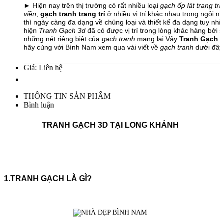
► Hiện nay trên thị trường có rất nhiều loại
gạch ốp lát trang tr
viền
,
gạch tranh trang trí
ở nhiều vị trí khác nhau trong ngôi 
thì ngày càng đa dạng về chủng loại và thiết kế đa dạng tuy nhi
hiện
Tranh Gạch 3d
đã có được vị trí trong lòng khác hàng bở
những nét riêng biệt của
gạch tranh
mang lại.Vậy
Tranh Gạch
hãy cùng với Bình Nam xem qua vài viết về
gạch tranh
dưới đâ
Giá: Liên hệ
THÔNG TIN SẢN PHẨM
Bình luận
TRANH GẠCH 3D TẠI LONG KHÁNH
1.TRANH GẠCH LÀ GÌ?