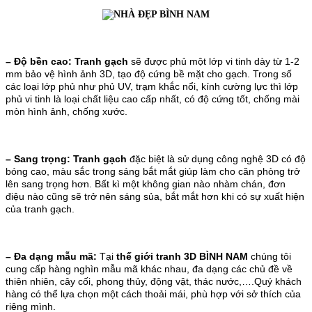
– Độ bền cao:
Tranh gạch
sẽ được phủ một lớp vi tinh dày từ 1-2
mm bảo vệ hình ảnh 3D, tạo độ cứng bề mặt cho gạch. Trong số
các loại lớp phủ như phủ UV, trạm khắc nổi, kính cường lực thì lớp
phủ vi tinh là loại chất liệu cao cấp nhất, có độ cứng tốt, chống mài
mòn hình ảnh, chống xước.
– Sang trọng:
Tranh gạch
đặc biệt là sử dụng công nghệ 3D có độ
bóng cao, màu sắc trong sáng bắt mắt giúp làm cho căn phòng trở
lên sang trọng hơn. Bất kì một không gian nào nhàm chán, đơn
điệu nào cũng sẽ trở nên sáng sủa, bắt mắt hơn khi có sự xuất hiện
của tranh gạch.
– Đa dạng mẫu mã:
Tại
thế giới tranh 3D BÌNH NAM
chúng tôi
cung cấp hàng nghìn mẫu mã khác nhau, đa dạng các chủ đề về
thiên nhiên, cây cối, phong thủy, động vật, thác nước,….Quý khách
hàng có thể lựa chọn một cách thoải mái, phù hợp với sở thích của
riêng mình.