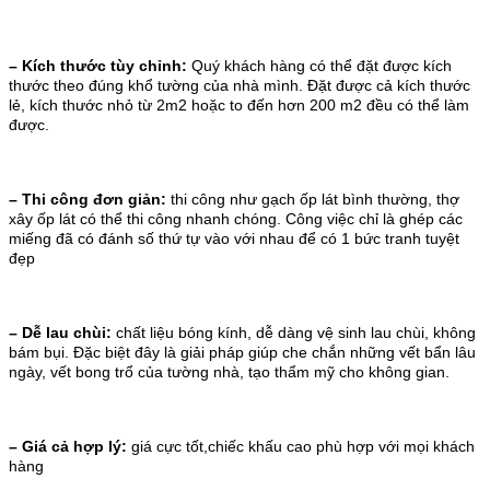
– Kích thước tùy chỉnh:
Quý khách hàng có thể đặt được kích
thước theo đúng khổ tường của nhà mình. Đặt được cả kích thước
lẻ, kích thước nhỏ từ 2m2 hoặc to đến hơn 200 m2 đều có thể làm
được.
– Thi công đơn giản:
thi công như gạch ốp lát bình thường, thợ
xây ốp lát có thể thi công nhanh chóng. Công việc chỉ là ghép các
miếng đã có đánh số thứ tự vào với nhau để có 1 bức tranh tuyệt
đẹp
– Dễ lau chùi:
chất liệu bóng kính, dễ dàng vệ sinh lau chùi, không
bám bụi. Đặc biệt đây là giải pháp giúp che chắn những vết bẩn lâu
ngày, vết bong trổ của tường nhà, tạo thẩm mỹ cho không gian.
– Giá cả hợp lý:
giá cực tốt,chiếc khấu cao phù hợp với mọi khách
hàng