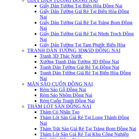
GIẤY DÁN TƯỜNG ĐỒNG NAI
Giấy Dán Tường Tại Biên Hòa Đồng Nai
Giấy Dán Tường Giá Rẻ Tại Biên Hòa Đồng
Nai
Giấy Dán Tường Giá Rẻ Tại Trảng Bom Đồng
Nai
Giấy Dán Tường Giá Rẻ Tại Nhơn Trạch Đồng
Nai
Giấy Dán Tường Tại Tam Phước Biên Hòa
TRANH DÁN TƯỜNG 3D&5D ĐỒNG NAI
Tranh 3D Thác Nước
Xưởng Tranh Dán Tường 3D Đồng Nai
Tranh Dán Tường Giá Rẻ Tại Đồng Nai
Tranh Dán Tường Giá Rẻ Tại Biên Hòa Đồng
Nai
MÀN SÁO CUỐN ĐỒNG NAI
Rèm Sáo Gỗ Đồng Nai
Rèm Sáo Nhôm Đồng Nai
Rèm Cuốn Tranh Đồng Nai
THẢM LÓT SÀN ĐỒNG NAI
Thảm Cỏ Nhân Tạo
Thảm Lót Sàn Giá Rẻ Tại Long Thành Đồng
Nai
Thảm Trãi Sàn Giá Rẻ Tại Trảng Bom Đồng Nai
Thảm Lót Sàn Giá Rẻ Tại Khu Công Nghiệp