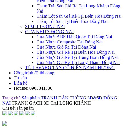
Biên Hòa Đồng Nai
Thảm Trải Sàn Giá Rẻ Tại Long Khánh Đồng
Nai
Thảm Lót Sàn Giá Rẻ Tại Biên Hòa Đồng Nai
Thảm Lót Sàn Tại Biên Hòa Đồng Nai
SI MI LI ĐỒNG NAI
CỬA NHỰA ĐỒNG NAI
Cửa Nhựa ABS Hàn Quốc Tại Đồng Nai
Cửa Nhựa Composite Tại Đồng Nai
Cửa Nhựa Giá Rẻ Tại Đồng Nai
Cửa Nhựa Giá Rẻ Tại Biên Hòa Đồng Nai
Cửa Nhựa Giá Rẻ Tại Trảng Bom Đồng Nai
Cửa Nhựa Giá Rẻ Tại Long Thành Đồng Nai
TỦ LAVABO TÂN CỔ ĐIỂN NAM PHƯƠNG
Công trình đã thi công
Tư vấn
Liên hệ
Hotline:
0903841336
Trang chủ
Sản phẩm
TRANH DÁN TƯỜNG 3D&5D ĐỒNG
NAI
TRANH GẠCH 3D TẠI LONG KHÁNH
Chi tiết sản phẩm