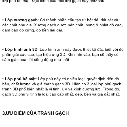
lớp phủ bề mặt. Đặc điểm của mỗi lớp gạch này như sau:
•
Lớp xương gạch
: Có thành phần cấu tạo từ bột đá, đất sét và
các chất phụ gia. Xương gạch được nén chặt, nung ở nhiệt độ cao,
đảm bảo độ cứng, độ bền lâu dài.
•
Lớp hình ảnh 3D
: Lớp hình ảnh này được thiết kế đặc biệt với độ
phân giải cực cao, tạo hiệu ứng 3D. Khi nhìn vào, bạn sẽ thấy có
cảm giác họa tiết sống động như thật.
•
Lớp phủ bề mặt
: Lớp phủ này có nhiều loại, quyết định đến độ
bền, chất lượng và giá thành gạch 3D. Hiện có 3 loại lớp phủ gạch
tranh 3D phổ biến nhất là vi tinh, UV và kính cường lực. Trong đó,
gạch 3D phủ vi tinh là loại cao cấp nhất, đẹp, bền và giá đắt nhất.
3.ƯU ĐIỂM CỦA TRANH GẠCH