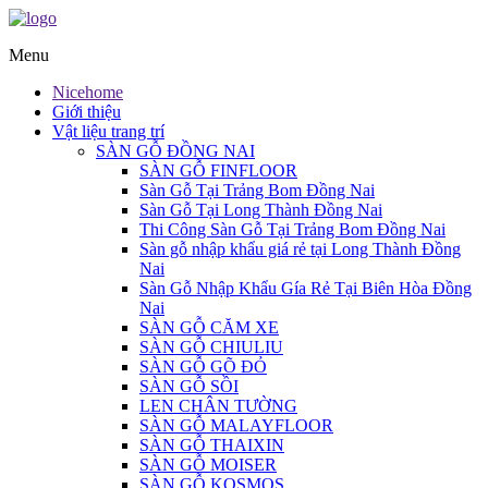
Menu
Nicehome
Giới thiệu
Vật liệu trang trí
SÀN GỖ ĐỒNG NAI
SÀN GỖ FINFLOOR
Sàn Gỗ Tại Trảng Bom Đồng Nai
Sàn Gỗ Tại Long Thành Đồng Nai
Thi Công Sàn Gỗ Tại Trảng Bom Đồng Nai
Sàn gỗ nhập khẩu giá rẻ tại Long Thành Đồng
Nai
Sàn Gỗ Nhập Khẩu Gía Rẻ Tại Biên Hòa Đồng
Nai
SÀN GỖ CĂM XE
SÀN GỖ CHIULIU
SÀN GỖ GÕ ĐỎ
SÀN GỖ SỒI
LEN CHÂN TƯỜNG
SÀN GỖ MALAYFLOOR
SÀN GỖ THAIXIN
SÀN GỖ MOISER
SÀN GỖ KOSMOS