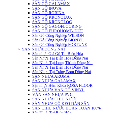
SÀN GỖ GALAMAX
SÀN GỖ INOVA
SÀN GỖ ROBINA
SÀN GỖ KRONOLUX
SÀN GỖ KRONOLOC
SÀN GỖ GAGOFLOORING
SÀN GỖ EUROHOME- ĐỨC
Sàn Gỗ Công Nghiệp WILSON
Sàn Gỗ Công Nghiệp BIONYL
Sàn Gỗ Công Nghiệp FORTUNE
SÀN NHỰA ĐỒNG NAI
Sàn nhựa Giả Gỗ Tại Biên Hòa
Sàn Nhựa Tại Biên Hòa Đồng Nai
Sàn Nhựa Tại Long Thành Đồng Nai
Sàn Nhựa Tại Biên Hòa Đồng Nai
Sàn Nhựa Tại Trảng Bom Đồng Nai
SÀN NHỰA AROMA
SÀN NHỰA GALAMAX
Sàn nhựa Hèm Khóa ROSA FLOOR
SÀN NHỰA VÂN GỖ VINYL
VÁN SÀN NHỰA PVC
SÀN NHỰA CHỊU NƯỚC
SÀN NHỰA GỖ KEO DÁN SẴN
SÀN CHỊU NƯỚC HOÀN TOÀN 100%
Sàn Nhựa Tại Biên Hòa