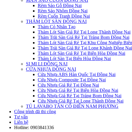
MÀN SÁO CUỐN ĐỒNG NAI
Rèm Sáo Gỗ Đồng Nai
Rèm Sáo Nhôm Đồng Nai
Rèm Cuốn Tranh Đồng Nai
THẢM LÓT SÀN ĐỒNG NAI
Thảm Cỏ Nhân Tạo
Thảm Lót Sàn Giá Rẻ Tại Long Thành Đồng Nai
Thảm Trãi Sàn Giá Rẻ Tại Trảng Bom Đồng Nai
Thảm Lót Sàn Giá Rẻ Tại Khu Công Nghiệp Biê
Thảm Trải Sàn Giá Rẻ Tại Long Khánh Đồng Nai
Thảm Lót Sàn Giá Rẻ Tại Biên Hòa Đồng Nai
Thảm Lót Sàn Tại Biên Hòa Đồng Nai
SI MI LI ĐỒNG NAI
CỬA NHỰA ĐỒNG NAI
Cửa Nhựa ABS Hàn Quốc Tại Đồng Nai
Cửa Nhựa Composite Tại Đồng Nai
Cửa Nhựa Giá Rẻ Tại Đồng Nai
Cửa Nhựa Giá Rẻ Tại Biên Hòa Đồng Nai
Cửa Nhựa Giá Rẻ Tại Trảng Bom Đồng Nai
Cửa Nhựa Giá Rẻ Tại Long Thành Đồng Nai
TỦ LAVABO TÂN CỔ ĐIỂN NAM PHƯƠNG
Công trình đã thi công
Tư vấn
Liên hệ
Hotline:
0903841336