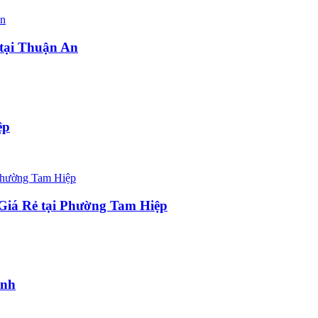
tại Thuận An
ệp
iá Rẻ tại Phường Tam Hiệp
ình