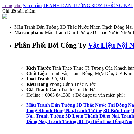
Trang chủ
Sản phẩm
TRANH DÁN TƯỜNG 3D&5D ĐỒNG NAI
Chi tiết sản phẩm
Mẫu Tranh Dán Tường 3D Thác Nước Nhơn Trạch Đồng Nai
Mã sản phẩm:
Mẫu Tranh Dán Tường 3D Thác Nước Nhơn T
Phân Phối Bởi Công Ty
Vật Liệu Nội 
Kích Thước
Tính Theo Thực Tế Tường Của Khách hà
Chất Liệu
Tranh vải, Tranh Bóng, Mực Dầu, UV Kim 
Loại Tranh
3D, 5D
Kiểu Dáng
Phong Cảnh Thác Nước
Giá Thành
Cạnh Tranh Cực Ưu Đãi
Hotline : 0903 841336 ( Để được tư vấn miễn phí )
Mẫu Tranh Dán Tường 3D Thác Nước Tại Đồng Nai
Long Khánh Đồng Nai,Tranh Tường 3D Bửu Long B
Nai
,
Tranh Tường 3D Long Thành Đồng Nai, Tranh
Đồng Nai, Tranh Tường 3D Tại Biên Hòa Đồng Nai