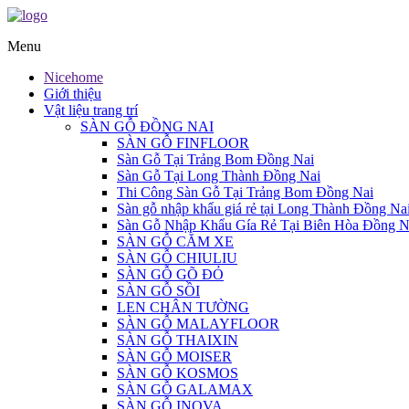
Menu
Nicehome
Giới thiệu
Vật liệu trang trí
SÀN GỖ ĐỒNG NAI
SÀN GỖ FINFLOOR
Sàn Gỗ Tại Trảng Bom Đồng Nai
Sàn Gỗ Tại Long Thành Đồng Nai
Thi Công Sàn Gỗ Tại Trảng Bom Đồng Nai
Sàn gỗ nhập khẩu giá rẻ tại Long Thành Đồng Na
Sàn Gỗ Nhập Khẩu Gía Rẻ Tại Biên Hòa Đồng N
SÀN GỖ CĂM XE
SÀN GỖ CHIULIU
SÀN GỖ GÕ ĐỎ
SÀN GỖ SỒI
LEN CHÂN TƯỜNG
SÀN GỖ MALAYFLOOR
SÀN GỖ THAIXIN
SÀN GỖ MOISER
SÀN GỖ KOSMOS
SÀN GỖ GALAMAX
SÀN GỖ INOVA