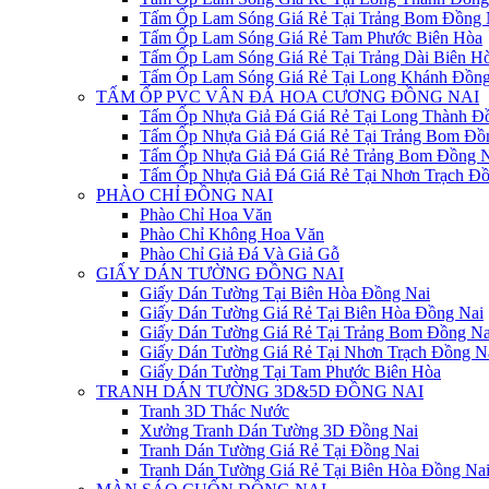
Tấm Ốp Lam Sóng Giá Rẻ Tại Trảng Bom Đồng 
Tấm Ốp Lam Sóng Giá Rẻ Tam Phước Biên Hòa
Tấm Ốp Lam Sóng Giá Rẻ Tại Trảng Dài Biên H
Tấm Ốp Lam Sóng Giá Rẻ Tại Long Khánh Đồng
TẤM ỐP PVC VÂN ĐÁ HOA CƯƠNG ĐỒNG NAI
Tấm Ốp Nhựa Giả Đá Giá Rẻ Tại Long Thành Đ
Tấm Ốp Nhựa Giả Đá Giá Rẻ Tại Trảng Bom Đồ
Tấm Ốp Nhựa Giả Đá Giá Rẻ Trảng Bom Đồng N
Tấm Ốp Nhựa Giả Đá Giá Rẻ Tại Nhơn Trạch Đồ
PHÀO CHỈ ĐỒNG NAI
Phào Chỉ Hoa Văn
Phào Chỉ Không Hoa Văn
Phào Chỉ Giả Đá Và Giả Gỗ
GIẤY DÁN TƯỜNG ĐỒNG NAI
Giấy Dán Tường Tại Biên Hòa Đồng Nai
Giấy Dán Tường Giá Rẻ Tại Biên Hòa Đồng Nai
Giấy Dán Tường Giá Rẻ Tại Trảng Bom Đồng Na
Giấy Dán Tường Giá Rẻ Tại Nhơn Trạch Đồng N
Giấy Dán Tường Tại Tam Phước Biên Hòa
TRANH DÁN TƯỜNG 3D&5D ĐỒNG NAI
Tranh 3D Thác Nước
Xưởng Tranh Dán Tường 3D Đồng Nai
Tranh Dán Tường Giá Rẻ Tại Đồng Nai
Tranh Dán Tường Giá Rẻ Tại Biên Hòa Đồng Na