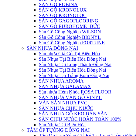
SÀN GỖ ROBINA
SÀN GỖ KRONOLUX
SÀN GỖ KRONOLOC
SÀN GỖ GAGOFLOORING
SÀN GỖ EUROHOME- ĐỨC
Sàn Gỗ Công Nghiệp WILSON
Sàn Gỗ Công Nghiệp BIONYL
Sàn Gỗ Công Nghiệp FORTUNE
SÀN NHỰA ĐỒNG NAI
Sàn nhựa Giả Gỗ Tại Biên Hòa
Sàn Nhựa Tại Biên Hòa Đồng Nai
Sàn Nhựa Tại Long Thành Đồng Nai
Sàn Nhựa Tại Biên Hòa Đồng Nai
Sàn Nhựa Tại Trảng Bom Đồng Nai
SÀN NHỰA AROMA
SÀN NHỰA GALAMAX
Sàn nhựa Hèm Khóa ROSA FLOOR
SÀN NHỰA VÂN GỖ VINYL
VÁN SÀN NHỰA PVC
SÀN NHỰA CHỊU NƯỚC
SÀN NHỰA GỖ KEO DÁN SẴN
SÀN CHỊU NƯỚC HOÀN TOÀN 100%
Sàn Nhựa Tại Biên Hòa
TẤM ỐP TƯỜNG ĐỒNG NAI
Tấm Ốp Lam Sóng Giá Rẻ Tại Long Thành Đồng