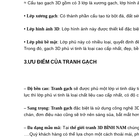
≈ Cấu tạo gạch 3D gồm có 3 lớp là xương gạch, lớp hình 
•
: Có thành phần cấu tạo từ bột đá, đất s
Lớp xương gạch
•
: Lớp hình ảnh này được thiết kế đặc biệ
Lớp hình ảnh 3D
•
: Lớp phủ này có nhiều loại, quyết định đ
Lớp phủ bề mặt
Trong đó, gạch 3D phủ vi tinh là loại cao cấp nhất, đẹp, bề
3.ƯU ĐIỂM CỦA TRANH GẠCH
sẽ được phủ một lớp vi tinh dày 
– Độ bền cao:
Tranh gạch
lực thì lớp phủ vi tinh là loại chất liệu cao cấp nhất, có 
đặc biệt là sử dụng công nghệ 3D
– Sang trọng:
Tranh gạch
chán, đơn điệu nào cũng sẽ trở nên sáng sủa, bắt mắt hơn
Tại
chúng 
– Đa dạng mẫu mã:
thế giới tranh 3D BÌNH NAM
….Quý khách hàng có thể lựa chọn một cách thoải mái, ph