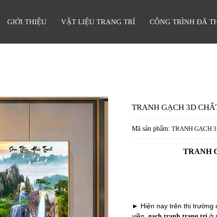
GIỚI THIỆU
VẬT LIỆU TRANG TRÍ
CÔNG TRÌNH ĐÃ T
TRANH GẠCH 3D CHẤ
Mã sản phẩm:
TRANH GẠCH 3
TRANH 
► Hiện nay trên thị trường 
viền
,
ở n
gạch tranh trang trí