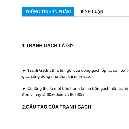
THÔNG TIN SẢN PHẨM
BÌNH LUẬN
1.TRANH GẠCH LÀ GÌ?
►
là tên gọi của dòng gạch ốp lát có họa 
Tranh Gạch 3D
giác sống động như thật khi nhìn vào.
► Có tổng thể là một bức tranh lớn in trên gạch nên tranh
đơn vị này là 60x60cm và 80x80cm.
2.CẤU TẠO CỦA TRANH GẠCH