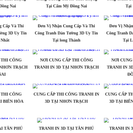
 Đồng Nai
Tại Cẩm Mỹ Đồng Nai
Tại
g Cấp Và Thi
Đơn Vị Nhận Cung Cấp Và Thi
Đơn Vị Nhận
ờng 3D Uy Tín
Công Tranh Dán Tường 3D Uy Tín
Công Tranh D
 Nhất
Tại long Thành
Tại 
 THI CÔNG
NƠI CUNG CẤP THI CÔNG
NƠI CUNG
I NHƠN TRẠCH
TRANH IN 3D TẠI NHƠN TRẠCH
TRANH IN 3
NAI
ĐỒ
 THI CÔNG
CUNG CẤP THI CÔNG TRANH IN
CUNG CẤP TH
I BIÊN HÒA
3D TẠI NHƠN TRẠCH
3D TẠI BI
ẠI TÂN PHÚ
TRANH IN 3D TẠI TÂN PHÚ
TRANH IN 