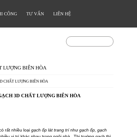
HI CÔNG
TƯ VẤN
LIÊN HỆ
0903841336
Hotline:
T LƯỢNG BIÊN HÒA
D CHẤT LƯỢNG BIÊN HÒA
GẠCH 3D CHẤT LƯỢNG BIÊN HÒA
có rất nhiều loại
gạch ốp lát trang trí
như
gạch ốp, gạch
hiều vị trí khác nhau trong ngôi nhà . Thị trường gạch thì