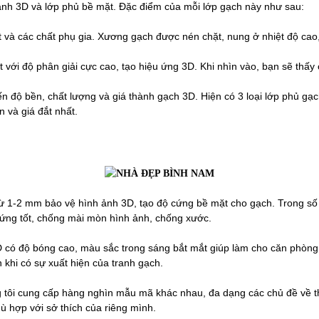
ảnh 3D và lớp phủ bề mặt. Đặc điểm của mỗi lớp gạch này như sau:
ét và các chất phụ gia. Xương gạch được nén chặt, nung ở nhiệt độ cao
t với độ phân giải cực cao, tạo hiệu ứng 3D. Khi nhìn vào, bạn sẽ thấy
ến độ bền, chất lượng và giá thành gạch 3D. Hiện có 3 loại lớp phủ gạc
n và giá đắt nhất.
từ 1-2 mm bảo vệ hình ảnh 3D, tạo độ cứng bề mặt cho gạch. Trong số 
độ cứng tốt, chống mài mòn hình ảnh, chống xước.
 có độ bóng cao, màu sắc trong sáng bắt mắt giúp làm cho căn phòng 
 khi có sự xuất hiện của tranh gạch.
tôi cung cấp hàng nghìn mẫu mã khác nhau, đa dạng các chủ đề về thi
ù hợp với sở thích của riêng mình.