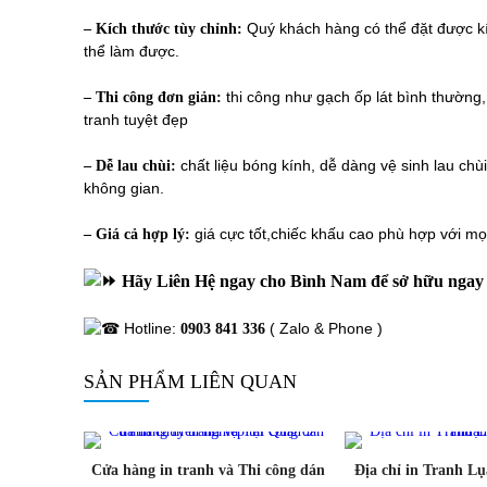
Quý khách hàng có thể đặt được kí
– Kích thước tùy chỉnh:
thể làm được.
thi công như gạch ốp lát bình thường,
– Thi công đơn giản:
tranh tuyệt đẹp
chất liệu bóng kính, dễ dàng vệ sinh lau chù
– Dễ lau chùi:
không gian.
giá cực tốt,chiếc khấu cao phù hợp với m
– Giá cả hợp lý:
Hãy Liên Hệ ngay cho Bình Nam để sở hữu ngay 
Hotline:
( Zalo & Phone )
0903 841 336
SẢN PHẨM LIÊN QUAN
Cửa hàng in tranh và Thi công dán
Địa chỉ in Tranh Lụa