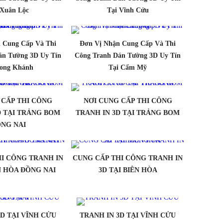
 Xuân Lộc
Tại Vĩnh Cửu
 Cung Cấp Và Thi
Đơn Vị Nhận Cung Cấp Và Thi
án Tường 3D Uy Tín
Công Tranh Dán Tường 3D Uy Tín
Long Khánh
Tại Cẩm Mỹ
 CẤP THI CÔNG
NƠI CUNG CẤP THI CÔNG
D TẠI TRẢNG BOM
TRANH IN 3D TẠI TRẢNG BOM
NG NAI
I CÔNG TRANH IN
CUNG CẤP THI CÔNG TRANH IN
ÊN HÒA ĐỒNG NAI
3D TẠI BIÊN HÒA
3D TẠI VĨNH CỬU
TRANH IN 3D TẠI VĨNH CỬU