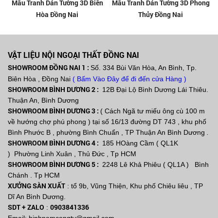
Mẫu Tranh Dán Tường 3D Biên
Mẫu Tranh Dán Tường 3D Phong
Hòa Đồng Nai
Thủy Đồng Nai
VẬT LIỆU NỘI NGOẠI THẤT ĐỒNG NAI
SHOWROOM ĐỒNG NAI 1 :
Số. 334 Bùi Văn Hòa, An Bình, Tp.
Biên Hòa , Đồng Nai
( Bấm Vào Đây để đi đến cửa Hàng )
SHOWROOM BÌNH DƯƠNG 2 :
12B Đại Lộ Bình Dương Lái Thiêu.
Thuận An, Bình Dương
SHOWROOM BÌNH DƯƠNG 3 :
( Cách Ngã tư miếu ông cù 100 m
về hướng chợ phú phong ) tại số 16/13 đường DT 743 , khu phố
Bình Phước B , phường Bình Chuẩn , TP Thuận An Bình Dương
.
SHOWROOM BÌNH DƯƠNG 4 :
185 HOàng Cầm ( QL1K
) Phường Linh Xuân , Thủ Đức , Tp HCM
SHOWROOM BÌNH DƯƠNG 5 :
2248 Lê Khả Phiêu ( QL1A ) Bình
Chánh . Tp HCM
XƯỞNG SÀN XUẤT
: tổ 9b, Vũng Thiện, Khu phố Chiêu liêu , TP
Dĩ An Bình Dương.
SDT + ZALO
0903841336
: