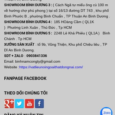
SHOWROOM BÌNH DƯƠNG 3 :
( Cách Ngã tư miếu ông cù 100 m
về hướng chợ phú phong ) tại số 16/13 đường DT 743 , khu phố
Bình Phước B , phường Bình Chuẩn , TP Thuận An Bình Dương
.
SHOWROOM BÌNH DƯƠNG 4 :
185 HOàng Cầm ( QL1K
) Phường Linh Xuân , Thủ Đức , Tp HCM
SHOWROOM BÌNH DƯƠNG 5 :
2248 Lê Khả Phiêu ( QL1A ) Bình
Chánh . Tp HCM
XƯỞNG SÀN XUẤT
: tổ 9b, Vũng Thiện, Khu phố Chiêu liêu , TP
Dĩ An Bình Dương.
SDT + ZALO
0903841336
:
Email: binhnamcongty@gmail.com
Website :
https://vatlieunoingoaithatdongnai.com/
FANPAGE FACEBOOK
THEO DÕI CHÚNG TÔI