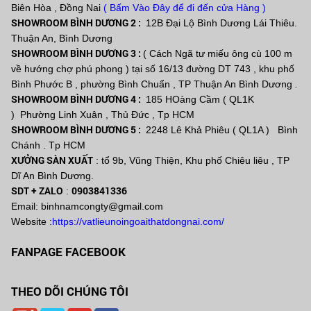
Biên Hòa , Đồng Nai
( Bấm Vào Đây để đi đến cửa Hàng )
SHOWROOM BÌNH DƯƠNG 2 :
12B Đại Lộ Bình Dương Lái Thiêu.
Thuận An, Bình Dương
SHOWROOM BÌNH DƯƠNG 3 :
( Cách Ngã tư miếu ông cù 100 m
về hướng chợ phú phong ) tại số 16/13 đường DT 743 , khu phố
Bình Phước B , phường Bình Chuẩn , TP Thuận An Bình Dương
.
SHOWROOM BÌNH DƯƠNG 4 :
185 HOàng Cầm ( QL1K
) Phường Linh Xuân , Thủ Đức , Tp HCM
SHOWROOM BÌNH DƯƠNG 5 :
2248 Lê Khả Phiêu ( QL1A ) Bình
Chánh . Tp HCM
XƯỞNG SÀN XUẤT
: tổ 9b, Vũng Thiện, Khu phố Chiêu liêu , TP
Dĩ An Bình Dương.
SDT + ZALO
0903841336
:
Email: binhnamcongty@gmail.com
Website :
https://vatlieunoingoaithatdongnai.com/
FANPAGE FACEBOOK
THEO DÕI CHÚNG TÔI