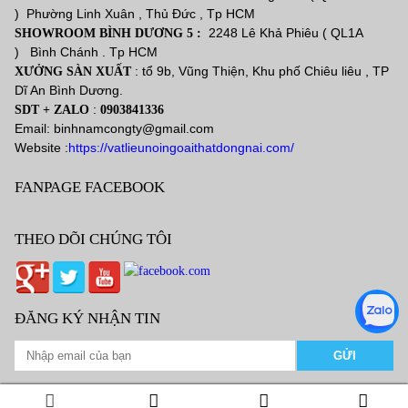
) Phường Linh Xuân , Thủ Đức , Tp HCM
2248 Lê Khả Phiêu ( QL1A
SHOWROOM BÌNH DƯƠNG 5 :
) Bình Chánh . Tp HCM
: tổ 9b, Vũng Thiện, Khu phố Chiêu liêu , TP
XƯỞNG SÀN XUẤT
Dĩ An Bình Dương.
:
SDT + ZALO
0903841336
Email: binhnamcongty@gmail.com
Website :
https://vatlieunoingoaithatdongnai.com/
FANPAGE FACEBOOK
THEO DÕI CHÚNG TÔI
ĐĂNG KÝ NHẬN TIN