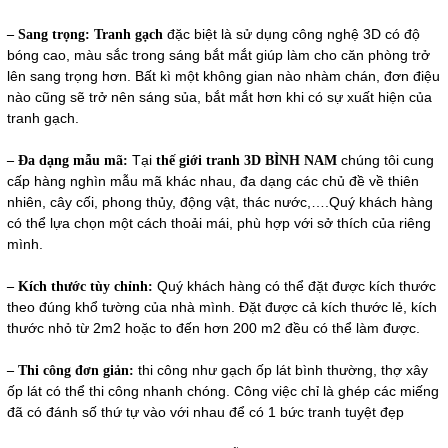
đặc biệt là sử dụng công nghệ 3D có độ
– Sang trọng:
Tranh gạch
bóng cao, màu sắc trong sáng bắt mắt giúp làm cho căn phòng trở
lên sang trọng hơn. Bất kì một không gian nào nhàm chán, đơn điệu
nào cũng sẽ trở nên sáng sủa, bắt mắt hơn khi có sự xuất hiện của
tranh gạch.
Tại
chúng tôi cung
– Đa dạng mẫu mã:
thế giới tranh 3D BÌNH NAM
cấp hàng nghìn mẫu mã khác nhau, đa dạng các chủ đề về thiên
nhiên, cây cối, phong thủy, động vật, thác nước,….Quý khách hàng
có thể lựa chọn một cách thoải mái, phù hợp với sở thích của riêng
mình.
Quý khách hàng có thể đặt được kích thước
– Kích thước tùy chỉnh:
theo đúng khổ tường của nhà mình. Đặt được cả kích thước lẻ, kích
thước nhỏ từ 2m2 hoặc to đến hơn 200 m2 đều có thể làm được.
thi công như gạch ốp lát bình thường, thợ xây
– Thi công đơn giản:
ốp lát có thể thi công nhanh chóng. Công việc chỉ là ghép các miếng
đã có đánh số thứ tự vào với nhau để có 1 bức tranh tuyệt đẹp