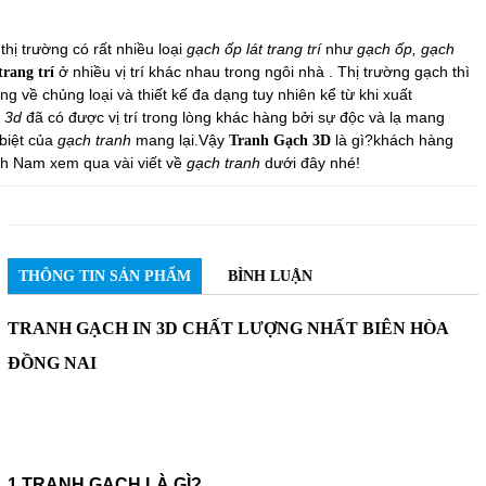
thị trường có rất nhiều loại
gạch ốp lát trang trí
như
gạch ốp, gạch
ở nhiều vị trí khác nhau trong ngôi nhà . Thị trường gạch thì
trang trí
g về chủng loại và thiết kế đa dạng tuy nhiên kể từ khi xuất
 3d
đã có được vị trí trong lòng khác hàng bởi sự độc và lạ mang
biệt của
gạch tranh
mang lại.Vậy
là gì?khách hàng
Tranh Gạch 3D
nh Nam xem qua vài viết về
gạch tranh
dưới đây nhé!
THÔNG TIN SẢN PHẨM
BÌNH LUẬN
TRANH GẠCH IN 3D CHẤT LƯỢNG NHẤT BIÊN HÒA
ĐỒNG NAI
1.TRANH GẠCH LÀ GÌ?