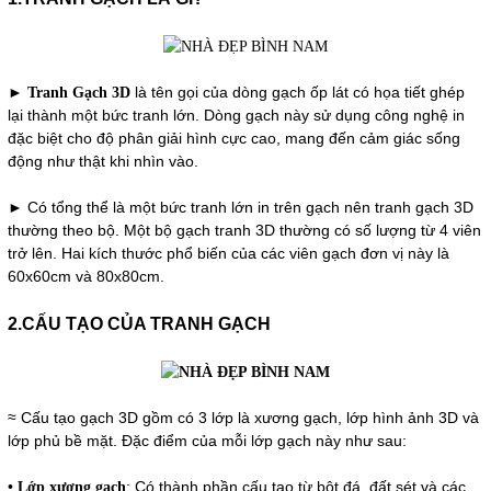
►
là tên gọi của dòng gạch ốp lát có họa tiết ghép
Tranh Gạch 3D
lại thành một bức tranh lớn. Dòng gạch này sử dụng công nghệ in
đặc biệt cho độ phân giải hình cực cao, mang đến cảm giác sống
động như thật khi nhìn vào.
► Có tổng thể là một bức tranh lớn in trên gạch nên tranh gạch 3D
thường theo bộ. Một bộ gạch tranh 3D thường có số lượng từ 4 viên
trở lên. Hai kích thước phổ biến của các viên gạch đơn vị này là
60x60cm và 80x80cm.
2.CẤU TẠO CỦA TRANH GẠCH
≈ Cấu tạo gạch 3D gồm có 3 lớp là xương gạch, lớp hình ảnh 3D và
lớp phủ bề mặt. Đặc điểm của mỗi lớp gạch này như sau:
•
: Có thành phần cấu tạo từ bột đá, đất sét và các
Lớp xương gạch