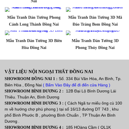
Nai
Mẫu Tranh Dán Tường Phong
Mẫu Tranh Dán Tường 3D Mã
Cảnh Long Thành Đồng Nai
Đáo Trảng Bom Đồng Nai
Mẫu Tranh Dán Tường 3D Biên
Mẫu Tranh Dán Tường 3D
Hòa Đồng Nai
Phong Thủy Đồng Nai
VẬT LIỆU NỘI NGOẠI THẤT ĐỒNG NAI
Số. 334 Bùi Văn Hòa, An Bình, Tp.
SHOWROOM ĐỒNG NAI 1 :
Biên Hòa , Đồng Nai
( Bấm Vào Đây để đi đến cửa Hàng )
12B Đại Lộ Bình Dương Lái
SHOWROOM BÌNH DƯƠNG 2 :
Thiêu. Thuận An, Bình Dương
( Cách Ngã tư miếu ông cù 100
SHOWROOM BÌNH DƯƠNG 3 :
m về hướng chợ phú phong ) tại số 16/13 đường DT 743 , khu
phố Bình Phước B , phường Bình Chuẩn , TP Thuận An Bình
Dương
.
185 HOàng Cầm ( QL1K
SHOWROOM BÌNH DƯƠNG 4 :