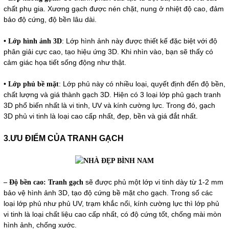
chất phụ gia. Xương gạch được nén chặt, nung ở nhiệt độ cao, đảm
bảo độ cứng, độ bền lâu dài.
•
: Lớp hình ảnh này được thiết kế đặc biệt với độ
Lớp hình ảnh 3D
phân giải cực cao, tạo hiệu ứng 3D. Khi nhìn vào, bạn sẽ thấy có
cảm giác họa tiết sống động như thật.
•
: Lớp phủ này có nhiều loại, quyết định đến độ bền,
Lớp phủ bề mặt
chất lượng và giá thành gạch 3D. Hiện có 3 loại lớp phủ gạch tranh
3D phổ biến nhất là vi tinh, UV và kính cường lực. Trong đó, gạch
3D phủ vi tinh là loại cao cấp nhất, đẹp, bền và giá đắt nhất.
3.ƯU ĐIỂM CỦA TRANH GẠCH
sẽ được phủ một lớp vi tinh dày từ 1-2 mm
– Độ bền cao:
Tranh gạch
bảo vệ hình ảnh 3D, tạo độ cứng bề mặt cho gạch. Trong số các
loại lớp phủ như phủ UV, trạm khắc nổi, kính cường lực thì lớp phủ
vi tinh là loại chất liệu cao cấp nhất, có độ cứng tốt, chống mài mòn
hình ảnh, chống xước.