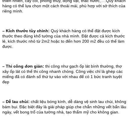
thiên nhiên, cây cối, phong thủy, động vật, thác nước,….Quý khách
hàng có thể lựa chọn một cách thoải mái, phù hợp với sở thích của
riêng mình.
– Kích thước tùy chỉnh:
Quý khách hàng có thể đặt được kích
thước theo đúng khổ tường của nhà mình. Đặt được cả kích thước
lẻ, kích thước nhỏ từ 2m2 hoặc to đến hơn 200 m2 đều có thể làm
được.
– Thi công đơn giản:
thi công như gạch ốp lát bình thường, thợ
xây ốp lát có thể thi công nhanh chóng. Công việc chỉ là ghép các
miếng đã có đánh số thứ tự vào với nhau để có 1 bức tranh tuyệt
đẹp
– Dễ lau chùi:
chất liệu bóng kính, dễ dàng vệ sinh lau chùi, không
bám bụi. Đặc biệt đây là giải pháp giúp che chắn những vết bẩn lâu
ngày, vết bong trổ của tường nhà, tạo thẩm mỹ cho không gian.