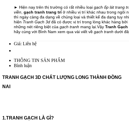
► Hiện nay trên thị trường có rất nhiều loại
gạch ốp lát trang tr
viền
,
gạch tranh trang trí
ở nhiều vị trí khác nhau trong ngôi 
thì ngày càng đa dạng về chủng loại và thiết kế đa dạng tuy nhi
hiện
Tranh Gạch 3d
đã có được vị trí trong lòng khác hàng bở
những nét riêng biệt của
gạch tranh
mang lại.Vậy
Tranh Gạch
hãy cùng với Bình Nam xem qua vài viết về
gạch tranh
dưới đâ
Giá: Liên hệ
THÔNG TIN SẢN PHẨM
Bình luận
TRANH GẠCH 3D CHẤT LƯỢNG LONG THÀNH ĐỒNG
NAI
1.TRANH GẠCH LÀ GÌ?