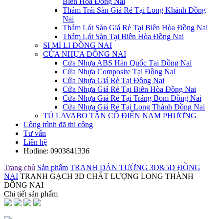
Biên Hòa Đồng Nai
Thảm Trải Sàn Giá Rẻ Tại Long Khánh Đồng
Nai
Thảm Lót Sàn Giá Rẻ Tại Biên Hòa Đồng Nai
Thảm Lót Sàn Tại Biên Hòa Đồng Nai
SI MI LI ĐỒNG NAI
CỬA NHỰA ĐỒNG NAI
Cửa Nhựa ABS Hàn Quốc Tại Đồng Nai
Cửa Nhựa Composite Tại Đồng Nai
Cửa Nhựa Giá Rẻ Tại Đồng Nai
Cửa Nhựa Giá Rẻ Tại Biên Hòa Đồng Nai
Cửa Nhựa Giá Rẻ Tại Trảng Bom Đồng Nai
Cửa Nhựa Giá Rẻ Tại Long Thành Đồng Nai
TỦ LAVABO TÂN CỔ ĐIỂN NAM PHƯƠNG
Công trình đã thi công
Tư vấn
Liên hệ
Hotline:
0903841336
Trang chủ
Sản phẩm
TRANH DÁN TƯỜNG 3D&5D ĐỒNG
NAI
TRANH GẠCH 3D CHẤT LƯỢNG LONG THÀNH
ĐỒNG NAI
Chi tiết sản phẩm