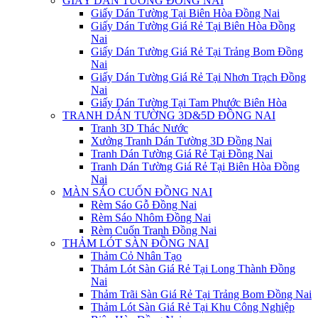
GIẤY DÁN TƯỜNG ĐỒNG NAI
Giấy Dán Tường Tại Biên Hòa Đồng Nai
Giấy Dán Tường Giá Rẻ Tại Biên Hòa Đồng
Nai
Giấy Dán Tường Giá Rẻ Tại Trảng Bom Đồng
Nai
Giấy Dán Tường Giá Rẻ Tại Nhơn Trạch Đồng
Nai
Giấy Dán Tường Tại Tam Phước Biên Hòa
TRANH DÁN TƯỜNG 3D&5D ĐỒNG NAI
Tranh 3D Thác Nước
Xưởng Tranh Dán Tường 3D Đồng Nai
Tranh Dán Tường Giá Rẻ Tại Đồng Nai
Tranh Dán Tường Giá Rẻ Tại Biên Hòa Đồng
Nai
MÀN SÁO CUỐN ĐỒNG NAI
Rèm Sáo Gỗ Đồng Nai
Rèm Sáo Nhôm Đồng Nai
Rèm Cuốn Tranh Đồng Nai
THẢM LÓT SÀN ĐỒNG NAI
Thảm Cỏ Nhân Tạo
Thảm Lót Sàn Giá Rẻ Tại Long Thành Đồng
Nai
Thảm Trãi Sàn Giá Rẻ Tại Trảng Bom Đồng Nai
Thảm Lót Sàn Giá Rẻ Tại Khu Công Nghiệp