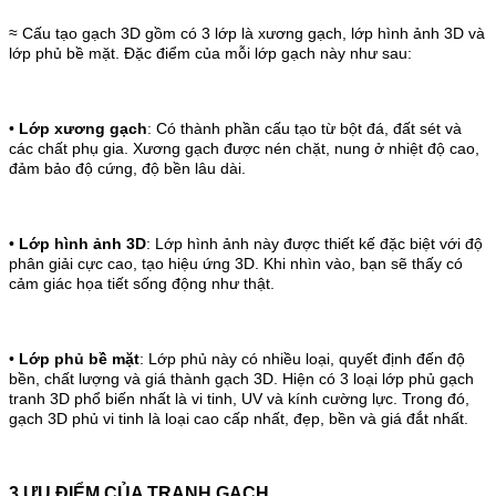
≈ Cấu tạo gạch 3D gồm có 3 lớp là xương gạch, lớp hình ảnh 3D và
lớp phủ bề mặt. Đặc điểm của mỗi lớp gạch này như sau:
•
Lớp xương gạch
: Có thành phần cấu tạo từ bột đá, đất sét và
các chất phụ gia. Xương gạch được nén chặt, nung ở nhiệt độ cao,
đảm bảo độ cứng, độ bền lâu dài.
•
Lớp hình ảnh 3D
: Lớp hình ảnh này được thiết kế đặc biệt với độ
phân giải cực cao, tạo hiệu ứng 3D. Khi nhìn vào, bạn sẽ thấy có
cảm giác họa tiết sống động như thật.
•
Lớp phủ bề mặt
: Lớp phủ này có nhiều loại, quyết định đến độ
bền, chất lượng và giá thành gạch 3D. Hiện có 3 loại lớp phủ gạch
tranh 3D phổ biến nhất là vi tinh, UV và kính cường lực. Trong đó,
gạch 3D phủ vi tinh là loại cao cấp nhất, đẹp, bền và giá đắt nhất.
3.ƯU ĐIỂM CỦA TRANH GẠCH