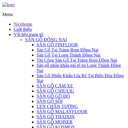
Menu
Nicehome
Giới thiệu
Vật liệu trang trí
SÀN GỖ ĐỒNG NAI
SÀN GỖ FINFLOOR
Sàn Gỗ Tại Trảng Bom Đồng Nai
Sàn Gỗ Tại Long Thành Đồng Nai
Thi Công Sàn Gỗ Tại Trảng Bom Đồng Nai
Sàn gỗ nhập khẩu giá rẻ tại Long Thành Đồng
Nai
Sàn Gỗ Nhập Khẩu Gía Rẻ Tại Biên Hòa Đồng
Nai
SÀN GỖ CĂM XE
SÀN GỖ CHIULIU
SÀN GỖ GÕ ĐỎ
SÀN GỖ SỒI
LEN CHÂN TƯỜNG
SÀN GỖ MALAYFLOOR
SÀN GỖ THAIXIN
SÀN GỖ MOISER
SÀN GỖ KOSMOS