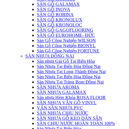
SÀN GỖ GALAMAX
SÀN GỖ INOVA
SÀN GỖ ROBINA
SÀN GỖ KRONOLUX
SÀN GỖ KRONOLOC
SÀN GỖ GAGOFLOORING
SÀN GỖ EUROHOME- ĐỨC
Sàn Gỗ Công Nghiệp WILSON
Sàn Gỗ Công Nghiệp BIONYL
Sàn Gỗ Công Nghiệp FORTUNE
SÀN NHỰA ĐỒNG NAI
Sàn nhựa Giả Gỗ Tại Biên Hòa
Sàn Nhựa Tại Biên Hòa Đồng Nai
Sàn Nhựa Tại Long Thành Đồng Nai
Sàn Nhựa Tại Biên Hòa Đồng Nai
Sàn Nhựa Tại Trảng Bom Đồng Nai
SÀN NHỰA AROMA
SÀN NHỰA GALAMAX
Sàn nhựa Hèm Khóa ROSA FLOOR
SÀN NHỰA VÂN GỖ VINYL
VÁN SÀN NHỰA PVC
SÀN NHỰA CHỊU NƯỚC
SÀN NHỰA GỖ KEO DÁN SẴN
SÀN CHỊU NƯỚC HOÀN TOÀN 100%
Sàn Nhựa Tại Biên Hòa