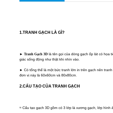
1.TRANH GẠCH LÀ GÌ?
►
là tên gọi của dòng gạch ốp lát có họa 
Tranh Gạch 3D
giác sống động như thật khi nhìn vào.
► Có tổng thể là một bức tranh lớn in trên gạch nên tranh
đơn vị này là 60x60cm và 80x80cm.
2.CẤU TẠO CỦA TRANH GẠCH
≈ Cấu tạo gạch 3D gồm có 3 lớp là xương gạch, lớp hình 