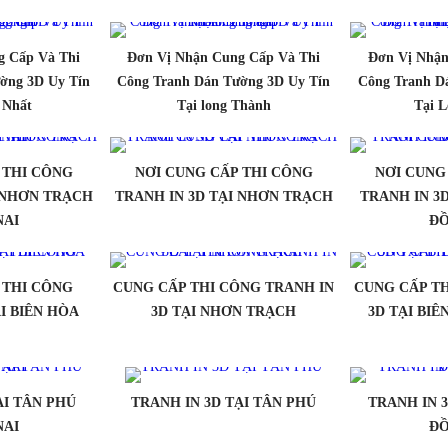
g Cấp Và Thi
Đơn Vị Nhận Cung Cấp Và Thi
Đơn Vị Nhận
ờng 3D Uy Tín
Công Tranh Dán Tường 3D Uy Tín
Công Tranh D
 Nhất
Tại long Thành
Tại 
 THI CÔNG
NƠI CUNG CẤP THI CÔNG
NƠI CUNG
I NHƠN TRẠCH
TRANH IN 3D TẠI NHƠN TRẠCH
TRANH IN 3
NAI
ĐỒ
 THI CÔNG
CUNG CẤP THI CÔNG TRANH IN
CUNG CẤP TH
I BIÊN HÒA
3D TẠI NHƠN TRẠCH
3D TẠI BI
ẠI TÂN PHÚ
TRANH IN 3D TẠI TÂN PHÚ
TRANH IN 
NAI
ĐỒ