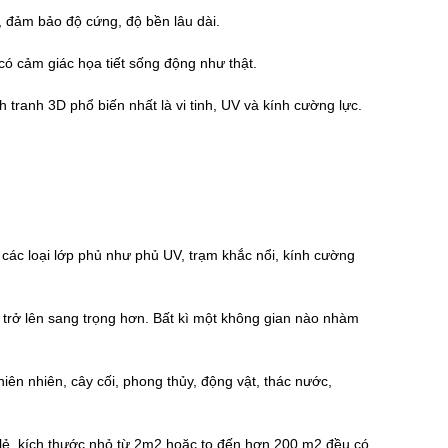
, đảm bảo độ cứng, độ bền lâu dài.
 có cảm giác họa tiết sống động như thật.
h tranh 3D phổ biến nhất là vi tinh, UV và kính cường lực.
các loại lớp phủ như phủ UV, trạm khắc nổi, kính cường
trở lên sang trọng hơn. Bất kì một không gian nào nhàm
ên nhiên, cây cối, phong thủy, động vật, thác nước,
lẻ, kích thước nhỏ từ 2m2 hoặc to đến hơn 200 m2 đều có