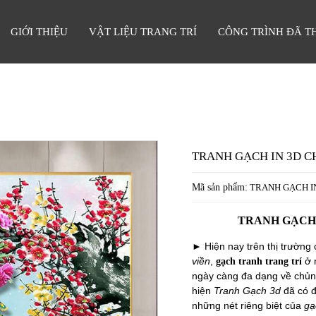
GIỚI THIỆU
VẬT LIỆU TRANG TRÍ
CÔNG TRÌNH ĐÃ T
TRANH GẠCH IN 3D C
Mã sản phẩm:
TRANH GẠCH IN
TRANH GẠCH 
► Hiện nay trên thị trường 
viền
,
ở n
gạch tranh trang trí
ngày càng đa dạng về chủng 
hiện
Tranh Gạch 3d
đã có đ
những nét riêng biệt của
gạ