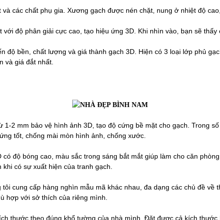
ét và các chất phụ gia. Xương gạch được nén chặt, nung ở nhiệt độ cao
t với độ phân giải cực cao, tạo hiệu ứng 3D. Khi nhìn vào, bạn sẽ thấy
ến độ bền, chất lượng và giá thành gạch 3D. Hiện có 3 loại lớp phủ gạc
n và giá đắt nhất.
từ 1-2 mm bảo vệ hình ảnh 3D, tạo độ cứng bề mặt cho gạch. Trong số 
độ cứng tốt, chống mài mòn hình ảnh, chống xước.
 có độ bóng cao, màu sắc trong sáng bắt mắt giúp làm cho căn phòng 
 khi có sự xuất hiện của tranh gạch.
tôi cung cấp hàng nghìn mẫu mã khác nhau, đa dạng các chủ đề về thi
ù hợp với sở thích của riêng mình.
ch thước theo đúng khổ tường của nhà mình. Đặt được cả kích thước 