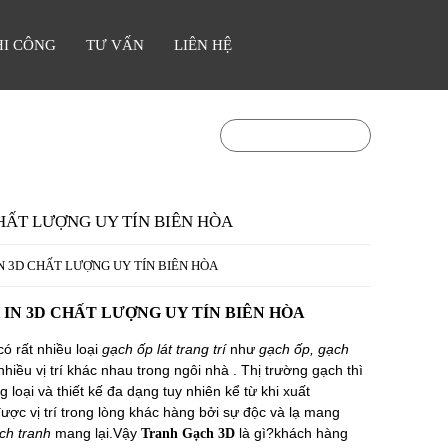
HI CÔNG
TƯ VẤN
LIÊN HỆ
0903841336
Hotline:
HẤT LƯỢNG UY TÍN BIÊN HÒA
 3D CHẤT LƯỢNG UY TÍN BIÊN HÒA
IN 3D CHẤT LƯỢNG UY TÍN BIÊN HÒA
có rất nhiều loại
gạch ốp lát trang trí
như
gạch ốp, gạch
hiều vị trí khác nhau trong ngôi nhà . Thị trường gạch thì
loại và thiết kế đa dạng tuy nhiên kể từ khi xuất
ược vị trí trong lòng khác hàng bởi sự độc và lạ mang
ch tranh
mang lại.Vậy
là gì?khách hàng
Tranh Gạch 3D