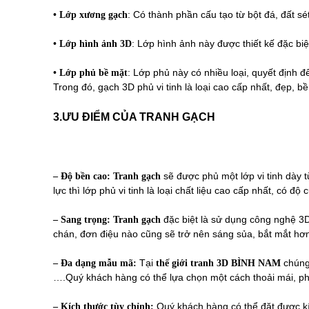
•
: Có thành phần cấu tạo từ bột đá, đất s
Lớp xương gạch
•
: Lớp hình ảnh này được thiết kế đặc biệ
Lớp hình ảnh 3D
•
: Lớp phủ này có nhiều loại, quyết định đ
Lớp phủ bề mặt
Trong đó, gạch 3D phủ vi tinh là loại cao cấp nhất, đẹp, bề
3.ƯU ĐIỂM CỦA TRANH GẠCH
sẽ được phủ một lớp vi tinh dày 
– Độ bền cao:
Tranh gạch
lực thì lớp phủ vi tinh là loại chất liệu cao cấp nhất, có 
đặc biệt là sử dụng công nghệ 3D
– Sang trọng:
Tranh gạch
chán, đơn điệu nào cũng sẽ trở nên sáng sủa, bắt mắt hơn
Tại
chúng 
– Đa dạng mẫu mã:
thế giới tranh 3D BÌNH NAM
….Quý khách hàng có thể lựa chọn một cách thoải mái, ph
Quý khách hàng có thể đặt được kí
– Kích thước tùy chỉnh: