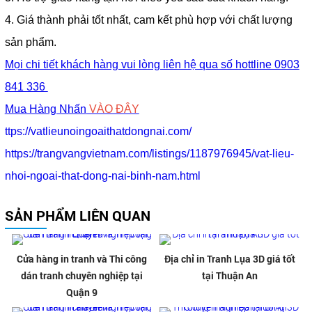
4. Giá thành phải tốt nhất, cam kết phù hợp với chất lượng
sản phẩm.
Mọi chi tiết khách hàng vui lòng liên hệ qua số hottline 0903
841 336
Mua Hàng Nhấn
VÀO ĐÂY
ttps://vatlieunoingoaithatdongnai.com/
https://trangvangvietnam.com/listings/1187976945/vat-lieu-
n
h
oi-ngoai-that-dong-nai-binh-nam.html
SẢN PHẨM LIÊN QUAN
Cửa hàng in tranh và Thi công
Địa chỉ in Tranh Lụa 3D giá tốt
dán tranh chuyên nghiệp tại
tại Thuận An
Quận 9