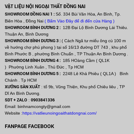
VẬT LIỆU NỘI NGOẠI THẤT ĐỒNG NAI
SHOWROOM ĐỒNG NAI 1 :
Số. 334 Bùi Văn Hòa, An Bình, Tp.
Biên Hòa , Đồng Nai
( Bấm Vào Đây để đi đến cửa Hàng )
SHOWROOM BÌNH DƯƠNG 2 :
12B Đại Lộ Bình Dương Lái Thiêu.
Thuận An, Bình Dương
SHOWROOM BÌNH DƯƠNG 3 :
( Cách Ngã tư miếu ông cù 100 m
về hướng chợ phú phong ) tại số 16/13 đường DT 743 , khu phố
Bình Phước B , phường Bình Chuẩn , TP Thuận An Bình Dương
.
SHOWROOM BÌNH DƯƠNG 4 :
185 HOàng Cầm ( QL1K
) Phường Linh Xuân , Thủ Đức , Tp HCM
SHOWROOM BÌNH DƯƠNG 5 :
2248 Lê Khả Phiêu ( QL1A ) Bình
Chánh . Tp HCM
XƯỞNG SÀN XUẤT
: tổ 9b, Vũng Thiện, Khu phố Chiêu liêu , TP
Dĩ An Bình Dương.
SDT + ZALO
0903841336
:
Email: binhnamcongty@gmail.com
Website :
https://vatlieunoingoaithatdongnai.com/
FANPAGE FACEBOOK