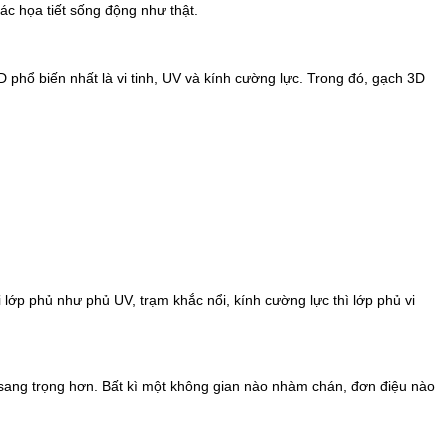
iác họa tiết sống động như thật.
D phổ biến nhất là vi tinh, UV và kính cường lực. Trong đó, gạch 3D
lớp phủ như phủ UV, trạm khắc nổi, kính cường lực thì lớp phủ vi
 sang trọng hơn. Bất kì một không gian nào nhàm chán, đơn điệu nào