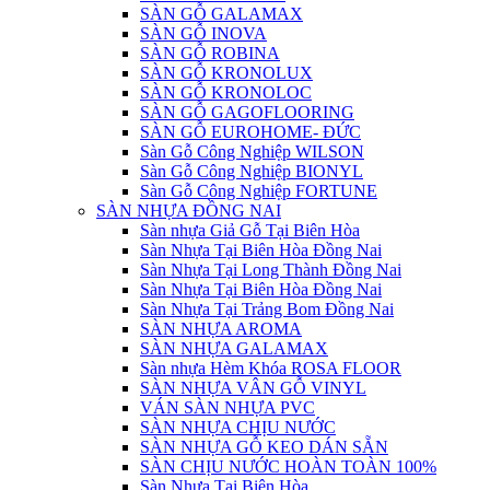
SÀN GỖ GALAMAX
SÀN GỖ INOVA
SÀN GỖ ROBINA
SÀN GỖ KRONOLUX
SÀN GỖ KRONOLOC
SÀN GỖ GAGOFLOORING
SÀN GỖ EUROHOME- ĐỨC
Sàn Gỗ Công Nghiệp WILSON
Sàn Gỗ Công Nghiệp BIONYL
Sàn Gỗ Công Nghiệp FORTUNE
SÀN NHỰA ĐỒNG NAI
Sàn nhựa Giả Gỗ Tại Biên Hòa
Sàn Nhựa Tại Biên Hòa Đồng Nai
Sàn Nhựa Tại Long Thành Đồng Nai
Sàn Nhựa Tại Biên Hòa Đồng Nai
Sàn Nhựa Tại Trảng Bom Đồng Nai
SÀN NHỰA AROMA
SÀN NHỰA GALAMAX
Sàn nhựa Hèm Khóa ROSA FLOOR
SÀN NHỰA VÂN GỖ VINYL
VÁN SÀN NHỰA PVC
SÀN NHỰA CHỊU NƯỚC
SÀN NHỰA GỖ KEO DÁN SẴN
SÀN CHỊU NƯỚC HOÀN TOÀN 100%
Sàn Nhựa Tại Biên Hòa