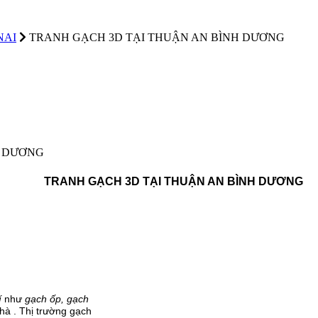
NAI
TRANH GẠCH 3D TẠI THUẬN AN BÌNH DƯƠNG
H DƯƠNG
TRANH GẠCH 3D TẠI THUẬN AN BÌNH DƯƠNG
í
như
gạch ốp, gạch
nhà . Thị trường gạch