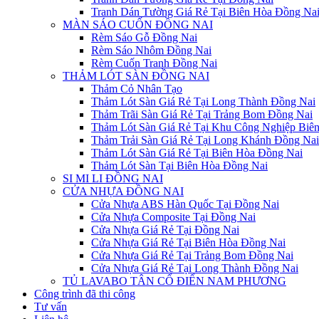
Tranh Dán Tường Giá Rẻ Tại Biên Hòa Đồng Na
MÀN SÁO CUỐN ĐỒNG NAI
Rèm Sáo Gỗ Đồng Nai
Rèm Sáo Nhôm Đồng Nai
Rèm Cuốn Tranh Đồng Nai
THẢM LÓT SÀN ĐỒNG NAI
Thảm Cỏ Nhân Tạo
Thảm Lót Sàn Giá Rẻ Tại Long Thành Đồng Nai
Thảm Trãi Sàn Giá Rẻ Tại Trảng Bom Đồng Nai
Thảm Lót Sàn Giá Rẻ Tại Khu Công Nghiệp Biê
Thảm Trải Sàn Giá Rẻ Tại Long Khánh Đồng Nai
Thảm Lót Sàn Giá Rẻ Tại Biên Hòa Đồng Nai
Thảm Lót Sàn Tại Biên Hòa Đồng Nai
SI MI LI ĐỒNG NAI
CỬA NHỰA ĐỒNG NAI
Cửa Nhựa ABS Hàn Quốc Tại Đồng Nai
Cửa Nhựa Composite Tại Đồng Nai
Cửa Nhựa Giá Rẻ Tại Đồng Nai
Cửa Nhựa Giá Rẻ Tại Biên Hòa Đồng Nai
Cửa Nhựa Giá Rẻ Tại Trảng Bom Đồng Nai
Cửa Nhựa Giá Rẻ Tại Long Thành Đồng Nai
TỦ LAVABO TÂN CỔ ĐIỂN NAM PHƯƠNG
Công trình đã thi công
Tư vấn