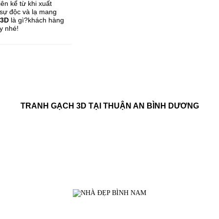
ên kể từ khi xuất
i sự độc và lạ mang
 3D
là gì?khách hàng
y nhé!
TRANH GẠCH 3D TẠI THUẬN AN BÌNH DƯƠNG