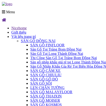
Menu
Nicehome
Giới thiệu
Vật liệu trang trí
SÀN GỖ ĐỒNG NAI
SÀN GỖ FINFLOOR
Sàn Gỗ Tại Trảng Bom Đồng Nai
Sàn Gỗ Tại Long Thành Đồng Nai
Thi Công Sàn Gỗ Tại Trảng Bom Đồng Nai
Sàn gỗ nhập khẩu giá rẻ tại Long Thành Đồng Na
Sàn Gỗ Nhập Khẩu Gía Rẻ Tại Biên Hòa Đồng N
SÀN GỖ CĂM XE
SÀN GỖ CHIULIU
SÀN GỖ GÕ ĐỎ
SÀN GỖ SỒI
LEN CHÂN TƯỜNG
SÀN GỖ MALAYFLOOR
SÀN GỖ THAIXIN
SÀN GỖ MOISER
SÀN GỖ KOSMOS