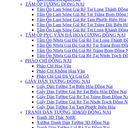
TẤM ỐP TƯỜNG ĐỒNG NAI
Tấm Ốp Lam Sóng Giá Rẻ Tại Long Thành Đồng
Tấm Ốp Lam Sóng Giá Rẻ Tại Trảng Bom Đồng 
Tấm Ốp Lam Sóng Giá Rẻ Tam Phước Biên Hòa
Tấm Ốp Lam Sóng Giá Rẻ Tại Trảng Dài Biên H
Tấm Ốp Lam Sóng Giá Rẻ Tại Long Khánh Đồng
TẤM ỐP PVC VÂN ĐÁ HOA CƯƠNG ĐỒNG NAI
Tấm Ốp Nhựa Giả Đá Giá Rẻ Tại Long Thành Đ
Tấm Ốp Nhựa Giả Đá Giá Rẻ Tại Trảng Bom Đồ
Tấm Ốp Nhựa Giả Đá Giá Rẻ Trảng Bom Đồng N
Tấm Ốp Nhựa Giả Đá Giá Rẻ Tại Nhơn Trạch Đồ
PHÀO CHỈ ĐỒNG NAI
Phào Chỉ Hoa Văn
Phào Chỉ Không Hoa Văn
Phào Chỉ Giả Đá Và Giả Gỗ
GIẤY DÁN TƯỜNG ĐỒNG NAI
Giấy Dán Tường Tại Biên Hòa Đồng Nai
Giấy Dán Tường Giá Rẻ Tại Biên Hòa Đồng Nai
Giấy Dán Tường Giá Rẻ Tại Trảng Bom Đồng Na
Giấy Dán Tường Giá Rẻ Tại Nhơn Trạch Đồng N
Giấy Dán Tường Tại Tam Phước Biên Hòa
TRANH DÁN TƯỜNG 3D&5D ĐỒNG NAI
Tranh 3D Thác Nước
Xưởng Tranh Dán Tường 3D Đồng Nai
Tranh Dán Tường Giá Rẻ Tại Đồng Nai