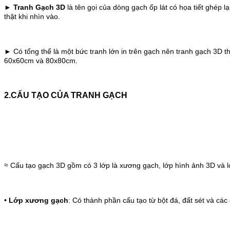
►
Tranh Gạch 3D
là tên gọi của dòng gạch ốp lát có họa tiết ghép
thật khi nhìn vào.
► Có tổng thể là một bức tranh lớn in trên gạch nên tranh gạch 3D th
60x60cm và 80x80cm.
2.CẤU TẠO CỦA TRANH GẠCH
≈ Cấu tạo gạch 3D gồm có 3 lớp là xương gạch, lớp hình ảnh 3D và 
•
Lớp xương gạch
: Có thành phần cấu tạo từ bột đá, đất sét và cá