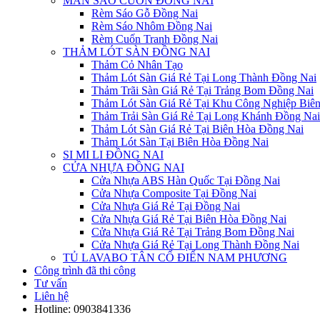
MÀN SÁO CUỐN ĐỒNG NAI
Rèm Sáo Gỗ Đồng Nai
Rèm Sáo Nhôm Đồng Nai
Rèm Cuốn Tranh Đồng Nai
THẢM LÓT SÀN ĐỒNG NAI
Thảm Cỏ Nhân Tạo
Thảm Lót Sàn Giá Rẻ Tại Long Thành Đồng Nai
Thảm Trãi Sàn Giá Rẻ Tại Trảng Bom Đồng Nai
Thảm Lót Sàn Giá Rẻ Tại Khu Công Nghiệp Biê
Thảm Trải Sàn Giá Rẻ Tại Long Khánh Đồng Nai
Thảm Lót Sàn Giá Rẻ Tại Biên Hòa Đồng Nai
Thảm Lót Sàn Tại Biên Hòa Đồng Nai
SI MI LI ĐỒNG NAI
CỬA NHỰA ĐỒNG NAI
Cửa Nhựa ABS Hàn Quốc Tại Đồng Nai
Cửa Nhựa Composite Tại Đồng Nai
Cửa Nhựa Giá Rẻ Tại Đồng Nai
Cửa Nhựa Giá Rẻ Tại Biên Hòa Đồng Nai
Cửa Nhựa Giá Rẻ Tại Trảng Bom Đồng Nai
Cửa Nhựa Giá Rẻ Tại Long Thành Đồng Nai
TỦ LAVABO TÂN CỔ ĐIỂN NAM PHƯƠNG
Công trình đã thi công
Tư vấn
Liên hệ
Hotline:
0903841336