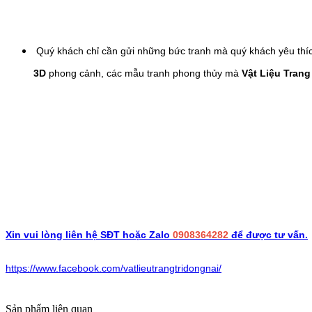
Quý khách chỉ cần gửi những bức tranh mà quý khách yêu thíc
3D
phong cảnh, các mẫu tranh phong thủy mà
Vật Liệu Trang
Xin vui lòng liên hệ SĐT hoặc Zalo
0908364282
để được tư vấn.
https://www.facebook.com/vatlieutrangtridongnai/
Sản phẩm liên quan