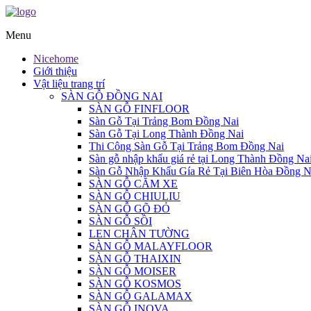
Menu
Nicehome
Giới thiệu
Vật liệu trang trí
SÀN GỖ ĐỒNG NAI
SÀN GỖ FINFLOOR
Sàn Gỗ Tại Trảng Bom Đồng Nai
Sàn Gỗ Tại Long Thành Đồng Nai
Thi Công Sàn Gỗ Tại Trảng Bom Đồng Nai
Sàn gỗ nhập khẩu giá rẻ tại Long Thành Đồng Na
Sàn Gỗ Nhập Khẩu Gía Rẻ Tại Biên Hòa Đồng N
SÀN GỖ CĂM XE
SÀN GỖ CHIULIU
SÀN GỖ GÕ ĐỎ
SÀN GỖ SỒI
LEN CHÂN TƯỜNG
SÀN GỖ MALAYFLOOR
SÀN GỖ THAIXIN
SÀN GỖ MOISER
SÀN GỖ KOSMOS
SÀN GỖ GALAMAX
SÀN GỖ INOVA