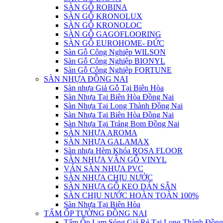
SÀN GỖ ROBINA
SÀN GỖ KRONOLUX
SÀN GỖ KRONOLOC
SÀN GỖ GAGOFLOORING
SÀN GỖ EUROHOME- ĐỨC
Sàn Gỗ Công Nghiệp WILSON
Sàn Gỗ Công Nghiệp BIONYL
Sàn Gỗ Công Nghiệp FORTUNE
SÀN NHỰA ĐỒNG NAI
Sàn nhựa Giả Gỗ Tại Biên Hòa
Sàn Nhựa Tại Biên Hòa Đồng Nai
Sàn Nhựa Tại Long Thành Đồng Nai
Sàn Nhựa Tại Biên Hòa Đồng Nai
Sàn Nhựa Tại Trảng Bom Đồng Nai
SÀN NHỰA AROMA
SÀN NHỰA GALAMAX
Sàn nhựa Hèm Khóa ROSA FLOOR
SÀN NHỰA VÂN GỖ VINYL
VÁN SÀN NHỰA PVC
SÀN NHỰA CHỊU NƯỚC
SÀN NHỰA GỖ KEO DÁN SẴN
SÀN CHỊU NƯỚC HOÀN TOÀN 100%
Sàn Nhựa Tại Biên Hòa
TẤM ỐP TƯỜNG ĐỒNG NAI
Tấm Ốp Lam Sóng Giá Rẻ Tại Long Thành Đồng