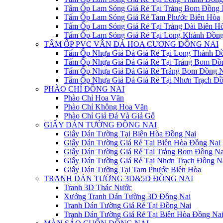
Tấm Ốp Lam Sóng Giá Rẻ Tại Trảng Bom Đồng 
Tấm Ốp Lam Sóng Giá Rẻ Tam Phước Biên Hòa
Tấm Ốp Lam Sóng Giá Rẻ Tại Trảng Dài Biên H
Tấm Ốp Lam Sóng Giá Rẻ Tại Long Khánh Đồng
TẤM ỐP PVC VÂN ĐÁ HOA CƯƠNG ĐỒNG NAI
Tấm Ốp Nhựa Giả Đá Giá Rẻ Tại Long Thành Đ
Tấm Ốp Nhựa Giả Đá Giá Rẻ Tại Trảng Bom Đồ
Tấm Ốp Nhựa Giả Đá Giá Rẻ Trảng Bom Đồng N
Tấm Ốp Nhựa Giả Đá Giá Rẻ Tại Nhơn Trạch Đồ
PHÀO CHỈ ĐỒNG NAI
Phào Chỉ Hoa Văn
Phào Chỉ Không Hoa Văn
Phào Chỉ Giả Đá Và Giả Gỗ
GIẤY DÁN TƯỜNG ĐỒNG NAI
Giấy Dán Tường Tại Biên Hòa Đồng Nai
Giấy Dán Tường Giá Rẻ Tại Biên Hòa Đồng Nai
Giấy Dán Tường Giá Rẻ Tại Trảng Bom Đồng Na
Giấy Dán Tường Giá Rẻ Tại Nhơn Trạch Đồng N
Giấy Dán Tường Tại Tam Phước Biên Hòa
TRANH DÁN TƯỜNG 3D&5D ĐỒNG NAI
Tranh 3D Thác Nước
Xưởng Tranh Dán Tường 3D Đồng Nai
Tranh Dán Tường Giá Rẻ Tại Đồng Nai
Tranh Dán Tường Giá Rẻ Tại Biên Hòa Đồng Na