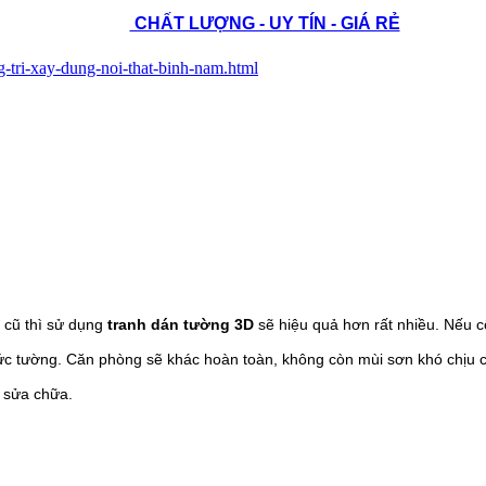
CHẤT LƯỢNG - UY TÍN - GIÁ RẺ
g-tri-xay-dung-noi-that-binh-nam.html
 cũ thì sử dụng
tranh dán tường 3D
sẽ hiệu quả hơn rất nhiều. Nếu cô
ức tường. Căn phòng sẽ khác hoàn toàn, không còn mùi sơn khó chịu
c sửa chữa.