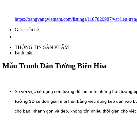
https://trangvangvietnam.com/listings/1187820987/vat-lieu-tran
Giá: Liên hệ
THÔNG TIN SẢN PHẨM
Bình luận
Mẫu Tranh Dán Tường Biên Hòa
So với việc sử dụng sơn tường để làm mới những bức tường bị
tường 3D
sẽ đơn giản mọi thứ, bằng việc dùng keo dán vào b
cho bạn, nhanh gọn và đẹp, không tốn nhiều thời gian cho việ