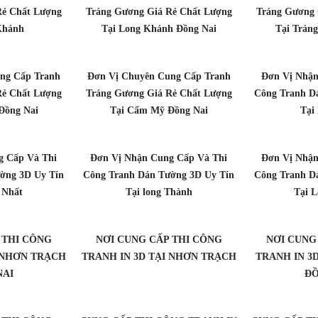
Rẻ Chất Lượng
Tráng Gương Giá Rẻ Chất Lượng
Tráng Gương 
Khánh
Tại Long Khánh Đồng Nai
Tại Trản
ng Cấp Tranh
Đơn Vị Chuyên Cung Cấp Tranh
Đơn Vị Nhận
Rẻ Chất Lượng
Tráng Gương Giá Rẻ Chất Lượng
Công Tranh D
 Đồng Nai
Tại Cẩm Mỹ Đồng Nai
Tại
g Cấp Và Thi
Đơn Vị Nhận Cung Cấp Và Thi
Đơn Vị Nhận
ờng 3D Uy Tín
Công Tranh Dán Tường 3D Uy Tín
Công Tranh D
 Nhất
Tại long Thành
Tại 
 THI CÔNG
NƠI CUNG CẤP THI CÔNG
NƠI CUNG
I NHƠN TRẠCH
TRANH IN 3D TẠI NHƠN TRẠCH
TRANH IN 3
NAI
ĐỒ