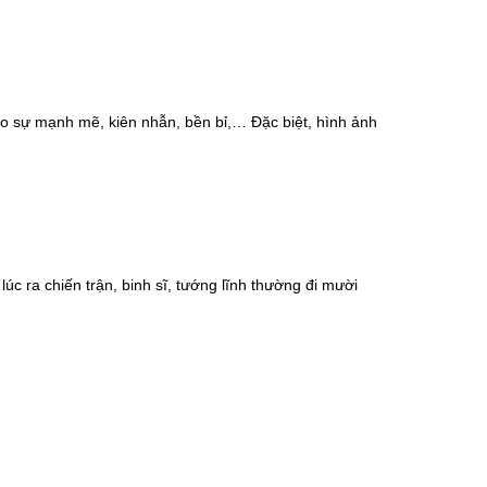
ho sự mạnh mẽ, kiên nhẫn, bền bỉ,… Đặc biệt, hình ảnh
úc ra chiến trận, binh sĩ, tướng lĩnh thường đi mười