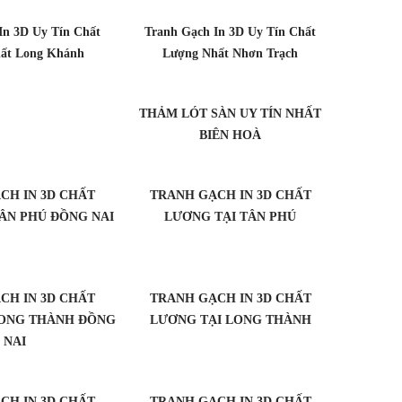
In 3D Uy Tín Chất
Tranh Gạch In 3D Uy Tín Chất
ất Long Khánh
Lượng Nhất Nhơn Trạch
THẢM LÓT SÀN UY TÍN NHẤT
BIÊN HOÀ
CH IN 3D CHẤT
TRANH GẠCH IN 3D CHẤT
ÂN PHÚ ĐỒNG NAI
LƯƠNG TẠI TÂN PHÚ
CH IN 3D CHẤT
TRANH GẠCH IN 3D CHẤT
LONG THÀNH ĐỒNG
LƯƠNG TẠI LONG THÀNH
NAI
CH IN 3D CHẤT
TRANH GẠCH IN 3D CHẤT