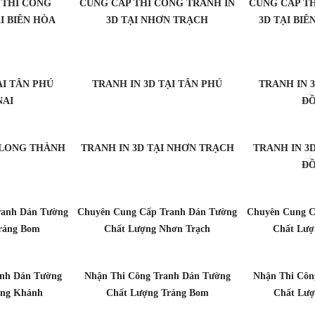
 THI CÔNG
CUNG CẤP THI CÔNG TRANH IN
CUNG CẤP TH
I BIÊN HÒA
3D TẠI NHƠN TRẠCH
3D TẠI BI
ẠI TÂN PHÚ
TRANH IN 3D TẠI TÂN PHÚ
TRANH IN 
NAI
ĐỒ
I LONG THÀNH
TRANH IN 3D TẠI NHƠN TRẠCH
TRANH IN 3
ĐỒ
ranh Dán Tường
Chuyên Cung Cấp Tranh Dán Tường
Chuyên Cung C
rảng Bom
Chất Lượng Nhơn Trạch
Chất Lượ
anh Dán Tường
Nhận Thi Công Tranh Dán Tường
Nhận Thi Côn
ong Khánh
Chất Lượng Trảng Bom
Chất Lượ