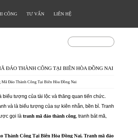
HI CÔNG
TƯ VẤN
LIÊN HỆ
0903841336
Hotline:
Ã ĐÁO THÀNH CÔNG TẠI BIÊN HÒA ĐỒNG NAI
 Mã Đáo Thành Công Tại Biên Hòa Đồng Nai
 biểu tượng của tài lộc và thăng quan tiến chức.
ành và là biểu tượng của sự kiên nhẫn, bền bỉ. Tranh
ược gọi là
tranh mã đáo thành công
, tranh bát mã,
 Thành Công Tại Biên Hòa Đồng Nai. Tranh mã đáo