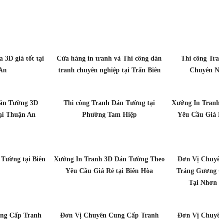
 3D giá tốt tại
Cửa hàng in tranh và Thi công dán
Thi công Tr
An
tranh chuyên nghiệp tại Trấn Biên
Chuyên Ng
Dán Tường 3D
Thi công Tranh Dán Tường tại
Xưởng In Tran
ại Thuận An
Phường Tam Hiệp
Yêu Cầu Giá 
 Tường tại Biên
Xưởng In Tranh 3D Dán Tường Theo
Đơn Vị Chuy
Yêu Cầu Giá Rẻ tại Biên Hòa
Tráng Gương 
Tại Nhơn 
ng Cấp Tranh
Đơn Vị Chuyên Cung Cấp Tranh
Đơn Vị Chuy