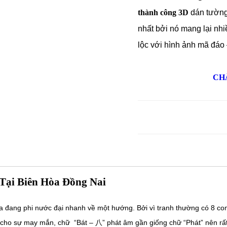
thành công 3D
dán tường
nhất bởi nó mang lại nhi
lộc với hình ảnh mã đáo
CHẤ
ại Biên Hòa Đồng Nai
a đang phi nước đại nhanh về một hướng. Bởi vì tranh thường có 8 co
 cho sự may mắn, chữ “Bát – 八” phát âm gần giống chữ “Phát” nên rất